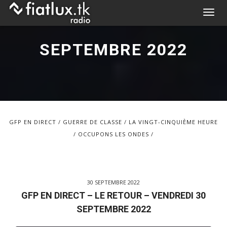
Skip
T
to
o
content
g
SEPTEMBRE 2022
g
l
e
n
a
v
GFP EN DIRECT
GUERRE DE CLASSE
LA VINGT-CINQUIÈME HEURE
i
OCCUPONS LES ONDES
g
a
t
i
30 SEPTEMBRE 2022
o
GFP EN DIRECT – LE RETOUR – VENDREDI 30
n
SEPTEMBRE 2022