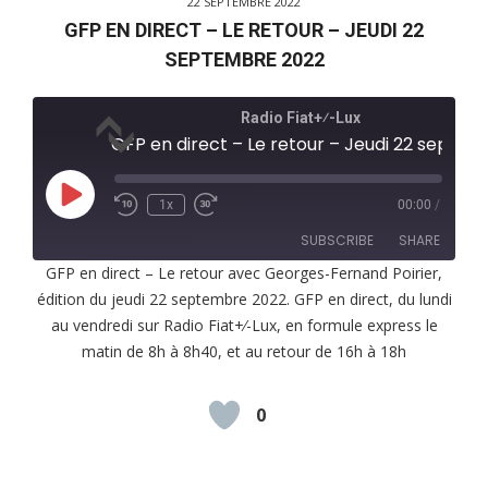
22 SEPTEMBRE 2022
GFP EN DIRECT – LE RETOUR – JEUDI 22
SEPTEMBRE 2022
Radio Fiat+⁄-Lux
GFP en direct – Le retour – Jeudi 22 septembre 2022
Play
1x
00:00
/
Episode
SUBSCRIBE
SHARE
GFP en direct – Le retour avec Georges-Fernand Poirier,
édition du jeudi 22 septembre 2022. GFP en direct, du lundi
SHARE
RSS FEED
au vendredi sur Radio Fiat+⁄-Lux, en formule express le
LINK
matin de 8h à 8h40, et au retour de 16h à 18h
EMBED
0