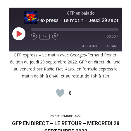
GFP en balado
GFP express – Le matin – Jeudi 29 septembre 2022
Play
1x
00:00
/
Episode
SUBSCRIBE
SHARE
GFP express – Le matin avec Georges-Fernand Poirier,
édition du jeudi 29 septembre 2022. GFP en direct, du lundi
SHARE
RSS FEED
au vendredi sur Radio Fiat+⁄-Lux, en formule express le
LINK
matin de 8h à 8h40, et au retour de 16h à 18h
EMBED
0
28 SEPTEMBRE 2022
GFP EN DIRECT – LE RETOUR – MERCREDI 28