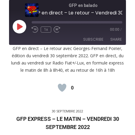
GFP en balado
GFP en direct – Le retour – Vendredi 30 septembre 2022
Play
1x
00:00
/
Episode
SUBSCRIBE
SHARE
GFP en direct – Le retour avec Georges-Fernand Poirier,
édition du vendredi 30 septembre 2022. GFP en direct, du
SHARE
RSS FEED
lundi au vendredi sur Radio Fiat+⁄-Lux, en formule express
LINK
le matin de 8h à 8h40, et au retour de 16h à 18h
EMBED
0
30 SEPTEMBRE 2022
GFP EXPRESS – LE MATIN – VENDREDI 30
SEPTEMBRE 2022