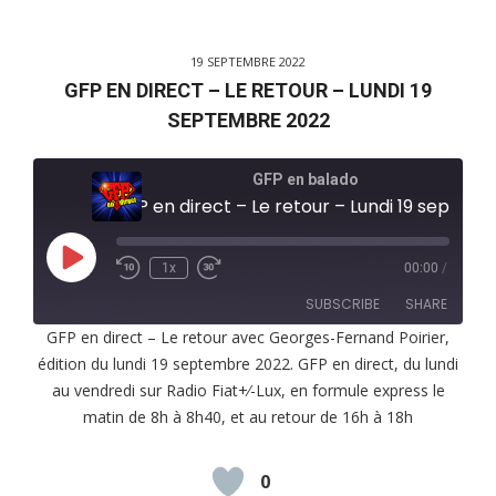
19 SEPTEMBRE 2022
GFP EN DIRECT – LE RETOUR – LUNDI 19
SEPTEMBRE 2022
GFP en balado
GFP en direct – Le retour – Lundi 19 septembre 2022
Play
1x
00:00
/
Episode
SUBSCRIBE
SHARE
GFP en direct – Le retour avec Georges-Fernand Poirier,
édition du lundi 19 septembre 2022. GFP en direct, du lundi
SHARE
RSS FEED
au vendredi sur Radio Fiat+⁄-Lux, en formule express le
LINK
matin de 8h à 8h40, et au retour de 16h à 18h
EMBED
0