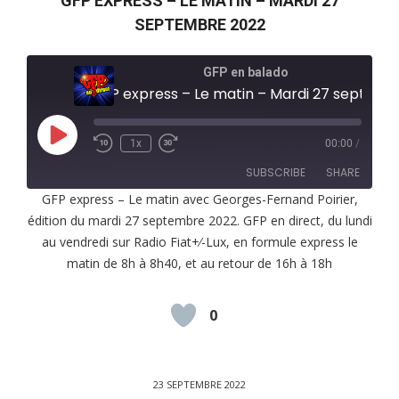
GFP EXPRESS – LE MATIN – MARDI 27
SEPTEMBRE 2022
GFP en balado
GFP express – Le matin – Mardi 27 septembre 2022
Play
1x
00:00
/
Episode
SUBSCRIBE
SHARE
GFP express – Le matin avec Georges-Fernand Poirier,
édition du mardi 27 septembre 2022. GFP en direct, du lundi
SHARE
RSS FEED
au vendredi sur Radio Fiat+⁄-Lux, en formule express le
LINK
matin de 8h à 8h40, et au retour de 16h à 18h
EMBED
0
23 SEPTEMBRE 2022