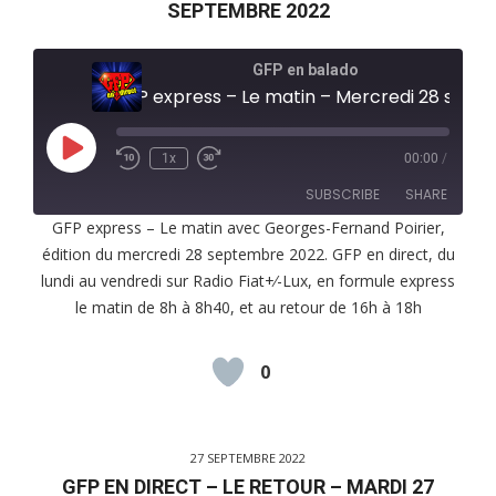
SEPTEMBRE 2022
GFP en balado
GFP express – Le matin – Mercredi 28 septembre 2022
Play
1x
00:00
/
Episode
SUBSCRIBE
SHARE
GFP express – Le matin avec Georges-Fernand Poirier,
édition du mercredi 28 septembre 2022. GFP en direct, du
SHARE
RSS FEED
lundi au vendredi sur Radio Fiat+⁄-Lux, en formule express
LINK
le matin de 8h à 8h40, et au retour de 16h à 18h
EMBED
0
27 SEPTEMBRE 2022
GFP EN DIRECT – LE RETOUR – MARDI 27