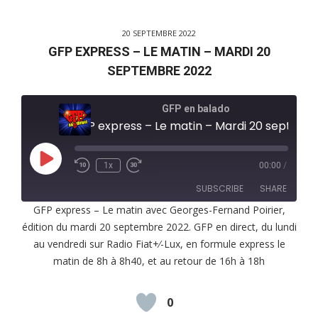
20 SEPTEMBRE 2022
GFP EXPRESS – LE MATIN – MARDI 20
SEPTEMBRE 2022
GFP en balado
GFP express – Le matin – Mardi 20 septembre 2022
Play
1x
00:00
/
Episode
SUBSCRIBE
SHARE
GFP express – Le matin avec Georges-Fernand Poirier,
édition du mardi 20 septembre 2022. GFP en direct, du lundi
SHARE
RSS FEED
au vendredi sur Radio Fiat+⁄-Lux, en formule express le
LINK
matin de 8h à 8h40, et au retour de 16h à 18h
EMBED
0