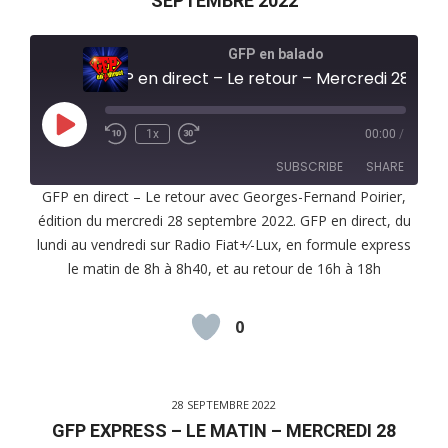
SEPTEMBRE 2022
GFP en balado
GFP en direct – Le retour – Mercredi 28 septembre 2022
Play
1x
00:00
/
Episode
SUBSCRIBE
SHARE
GFP en direct – Le retour avec Georges-Fernand Poirier,
édition du mercredi 28 septembre 2022. GFP en direct, du
SHARE
RSS FEED
lundi au vendredi sur Radio Fiat+⁄-Lux, en formule express
LINK
le matin de 8h à 8h40, et au retour de 16h à 18h
EMBED
0
28 SEPTEMBRE 2022
GFP EXPRESS – LE MATIN – MERCREDI 28