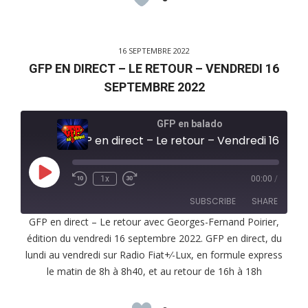
16 SEPTEMBRE 2022
GFP EN DIRECT – LE RETOUR – VENDREDI 16
SEPTEMBRE 2022
GFP en balado
GFP en direct – Le retour – Vendredi 16 septembre 2022
Play
1x
00:00
/
Episode
SUBSCRIBE
SHARE
GFP en direct – Le retour avec Georges-Fernand Poirier,
édition du vendredi 16 septembre 2022. GFP en direct, du
SHARE
RSS FEED
lundi au vendredi sur Radio Fiat+⁄-Lux, en formule express
LINK
le matin de 8h à 8h40, et au retour de 16h à 18h
EMBED