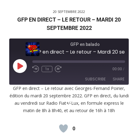
20 SEPTEMBRE 2022
GFP EN DIRECT – LE RETOUR – MARDI 20
SEPTEMBRE 2022
GFP en balado
GFP en direct – Le retour – Mardi 20 septembre 2022
Play
1x
00:00
/
Episode
SUBSCRIBE
SHARE
GFP en direct – Le retour avec Georges-Fernand Poirier,
édition du mardi 20 septembre 2022. GFP en direct, du lundi
SHARE
RSS FEED
au vendredi sur Radio Fiat+⁄-Lux, en formule express le
LINK
matin de 8h à 8h40, et au retour de 16h à 18h
EMBED
0