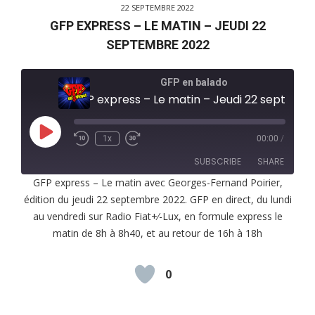
22 SEPTEMBRE 2022
GFP EXPRESS – LE MATIN – JEUDI 22
SEPTEMBRE 2022
GFP en balado
GFP express – Le matin – Jeudi 22 septembre 2022
Play
1x
00:00
/
Episode
SUBSCRIBE
SHARE
GFP express – Le matin avec Georges-Fernand Poirier,
édition du jeudi 22 septembre 2022. GFP en direct, du lundi
SHARE
RSS FEED
au vendredi sur Radio Fiat+⁄-Lux, en formule express le
LINK
matin de 8h à 8h40, et au retour de 16h à 18h
EMBED
0