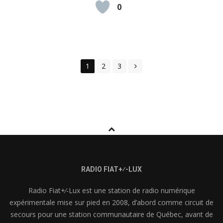
0
Posts
1
2
3
navigation
RADIO FIAT+⁄-LUX
Radio Fiat+⁄-Lux est une station de radio numérique
expérimentale mise sur pied en 2008, d’abord comme circuit de
secours pour une station communautaire de Québec, avant de