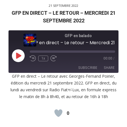
21 SEPTEMBRE 2022
GFP EN DIRECT – LE RETOUR – MERCREDI 21
SEPTEMBRE 2022
GFP en balado
GFP en direct – Le retour – Mercredi 21 septembre 2022
Play
1x
00:00
/
Episode
SUBSCRIBE
SHARE
GFP en direct – Le retour avec Georges-Fernand Poirier,
édition du mercredi 21 septembre 2022. GFP en direct, du
SHARE
RSS FEED
lundi au vendredi sur Radio Fiat+⁄-Lux, en formule express
LINK
le matin de 8h à 8h40, et au retour de 16h à 18h
EMBED
0