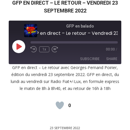
GFP EN DIRECT – LE RETOUR – VENDREDI 23
SEPTEMBRE 2022
GFP en balado
GFP en direct – Le retour – Vendredi 23 septembre 2022
Play
1x
00:00
/
Episode
SUBSCRIBE
SHARE
GFP en direct – Le retour avec Georges-Fernand Poirier,
édition du vendredi 23 septembre 2022. GFP en direct, du
SHARE
RSS FEED
lundi au vendredi sur Radio Fiat+⁄-Lux, en formule express
LINK
le matin de 8h à 8h40, et au retour de 16h à 18h
EMBED
0
23 SEPTEMBRE 2022