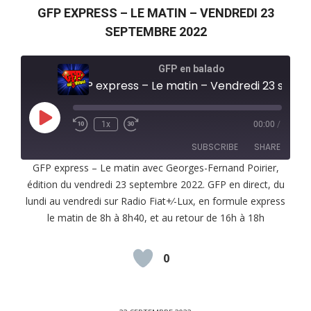
GFP EXPRESS – LE MATIN – VENDREDI 23
SEPTEMBRE 2022
GFP en balado
GFP express – Le matin – Vendredi 23 septembre 2022
Play
1x
00:00
/
Episode
SUBSCRIBE
SHARE
GFP express – Le matin avec Georges-Fernand Poirier,
édition du vendredi 23 septembre 2022. GFP en direct, du
SHARE
RSS FEED
lundi au vendredi sur Radio Fiat+⁄-Lux, en formule express
LINK
le matin de 8h à 8h40, et au retour de 16h à 18h
EMBED
0