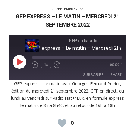
21 SEPTEMBRE 2022
GFP EXPRESS – LE MATIN – MERCREDI 21
SEPTEMBRE 2022
GFP en balado
GFP express – Le matin – Mercredi 21 septembre 2022
Play
1x
00:00
/
Episode
SUBSCRIBE
SHARE
GFP express – Le matin avec Georges-Fernand Poirier,
édition du mercredi 21 septembre 2022. GFP en direct, du
SHARE
RSS FEED
lundi au vendredi sur Radio Fiat+⁄-Lux, en formule express
LINK
le matin de 8h à 8h40, et au retour de 16h à 18h
EMBED
0