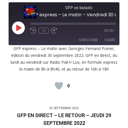
GFP en balado
GFP express – Le matin – Vendredi 30 septembre 2022
Play
1x
00:00
/
Episode
SUBSCRIBE
SHARE
GFP express – Le matin avec Georges-Fernand Poirier,
édition du vendredi 30 septembre 2022. GFP en direct, du
SHARE
RSS FEED
lundi au vendredi sur Radio Fiat+⁄-Lux, en formule express
LINK
le matin de 8h à 8h40, et au retour de 16h à 18h
EMBED
0
29 SEPTEMBRE 2022
GFP EN DIRECT – LE RETOUR – JEUDI 29
SEPTEMBRE 2022