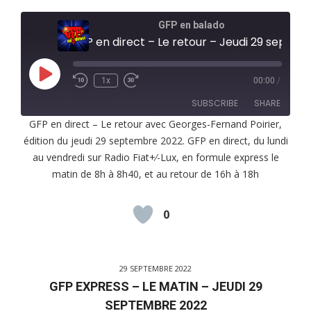
GFP en balado
GFP en direct – Le retour – Jeudi 29 septembre 2022
Play
1x
00:00
/
Episode
SUBSCRIBE
SHARE
GFP en direct – Le retour avec Georges-Fernand Poirier,
édition du jeudi 29 septembre 2022. GFP en direct, du lundi
SHARE
RSS FEED
au vendredi sur Radio Fiat+⁄-Lux, en formule express le
LINK
matin de 8h à 8h40, et au retour de 16h à 18h
EMBED
0
29 SEPTEMBRE 2022
GFP EXPRESS – LE MATIN – JEUDI 29
SEPTEMBRE 2022