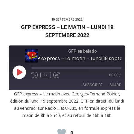
19 SEPTEMBRE 2022
GFP EXPRESS – LE MATIN – LUNDI 19
SEPTEMBRE 2022
GFP en balado
GFP express – Le matin – Lundi 19 septembre 2022
Play
1x
00:00
/
Episode
SUBSCRIBE
SHARE
GFP express – Le matin avec Georges-Fernand Poirier,
édition du lundi 19 septembre 2022. GFP en direct, du lundi
SHARE
RSS FEED
au vendredi sur Radio Fiat+⁄-Lux, en formule express le
LINK
matin de 8h à 8h40, et au retour de 16h à 18h
EMBED
0