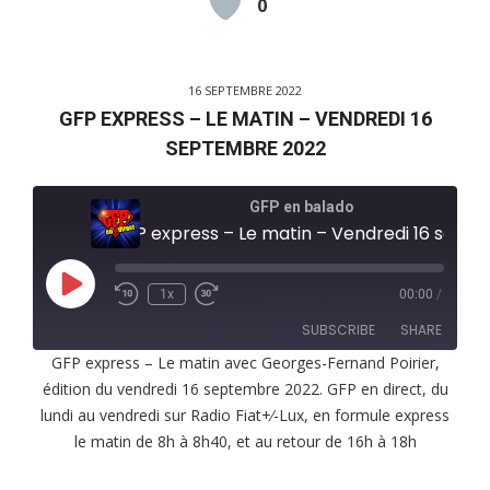
0
16 SEPTEMBRE 2022
GFP EXPRESS – LE MATIN – VENDREDI 16
SEPTEMBRE 2022
GFP en balado
GFP express – Le matin – Vendredi 16 septembre 2022
Play
1x
00:00
/
Episode
SUBSCRIBE
SHARE
GFP express – Le matin avec Georges-Fernand Poirier,
édition du vendredi 16 septembre 2022. GFP en direct, du
SHARE
RSS FEED
lundi au vendredi sur Radio Fiat+⁄-Lux, en formule express
LINK
le matin de 8h à 8h40, et au retour de 16h à 18h
EMBED