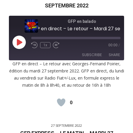
SEPTEMBRE 2022
GFP en balado
GFP en direct – Le retour – Mardi 27 septembre 2022
Play
1x
00:00
/
Episode
SUBSCRIBE
SHARE
GFP en direct – Le retour avec Georges-Fernand Poirier,
édition du mardi 27 septembre 2022. GFP en direct, du lundi
SHARE
RSS FEED
au vendredi sur Radio Fiat+⁄-Lux, en formule express le
LINK
matin de 8h à 8h40, et au retour de 16h à 18h
EMBED
0
27 SEPTEMBRE 2022