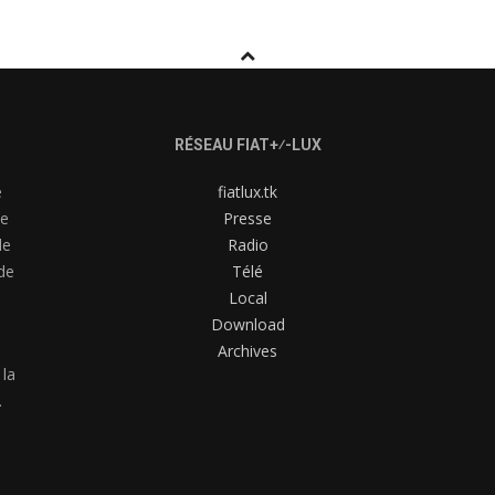
RÉSEAU FIAT+⁄-LUX
e
fiatlux.tk
me
Presse
de
Radio
de
Télé
Local
Download
Archives
 la
.