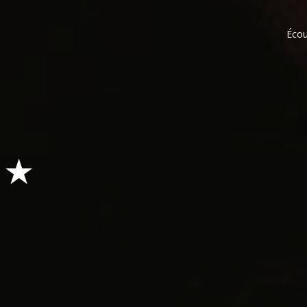
Écou
 ★