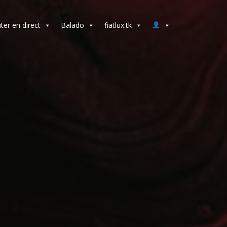
ter en direct
Balado
fiatlux.tk