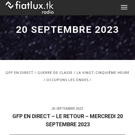
Skip
T
to
o
content
g
20 SEPTEMBRE 2023
g
l
e
n
a
v
GFP EN DIRECT
GUERRE DE CLASSE
LA VINGT-CINQUIÈME HEURE
i
OCCUPONS LES ONDES
g
a
t
i
20 SEPTEMBRE 2023
o
GFP EN DIRECT – LE RETOUR – MERCREDI 20
n
SEPTEMBRE 2023