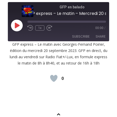
GFP en balado
GFP express – Le matin – Mercredi 20 septembre 2023
Play
1x
00:00
/
Episode
SUBSCRIBE
SHARE
GFP express – Le matin avec Georges-Fernand Poirier,
édition du mercredi 20 septembre 2023. GFP en direct, du
SHARE
RSS FEED
lundi au vendredi sur Radio Fiat+⁄-Lux, en formule express
LINK
le matin de 8h à 8h40, et au retour de 16h à 18h
EMBED
0