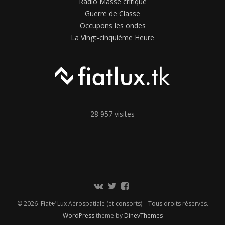
Radio Masse critique
Guerre de Classe
Occupons les ondes
La Vingt-cinquième Heure
28 957 visites
Communauté
Twitter
Page
Vkontakte
Facebook
© 2026 Fiat+⁄-Lux Aérospatiale (et consorts) – Tous droits réservés.
WordPress
theme by
DinevThemes