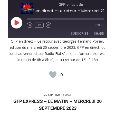
GFP en balado
GFP en direct – Le retour – Mercredi 20 septembre 2023
Play
1x
00:00
/
Episode
SUBSCRIBE
SHARE
GFP en direct – Le retour avec Georges-Fernand Poirier,
édition du mercredi 20 septembre 2023. GFP en direct, du
SHARE
RSS FEED
lundi au vendredi sur Radio Fiat+⁄-Lux, en formule express
LINK
le matin de 8h à 8h40, et au retour de 16h à 18h
EMBED
0
20 SEPTEMBRE 2023
GFP EXPRESS – LE MATIN – MERCREDI 20
SEPTEMBRE 2023