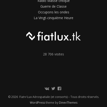
Radio Masse critique
Guerre de Classe
Occupons les ondes
La Vingt-cinquième Heure
28 706 visites
Communauté
Twitter
Page
Vkontakte
Facebook
© 2026 Fiat+⁄-Lux Aérospatiale (et consorts) – Tous droits réservés.
WordPress
theme by
DinevThemes