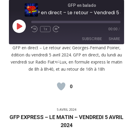
GFP en balado
GFP en direct – Le retour – Vendredi 5 avril 2024
Play
1x
00:00
/
Episode
SUBSCRIBE
SHARE
GFP en direct – Le retour avec Georges-Fernand Poirier,
édition du vendredi 5 avril 2024. GFP en direct, du lundi au
SHARE
RSS FEED
vendredi sur Radio Fiat+⁄-Lux, en formule express le matin
LINK
de 8h à 8h40, et au retour de 16h à 18h
EMBED
0
5 AVRIL 2024
GFP EXPRESS – LE MATIN – VENDREDI 5 AVRIL
2024