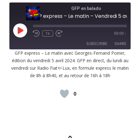
GFP en balado
GFP express – Le matin – Vendredi 5 avril 2024
Play
1x
00:00
/
Episode
SUBSCRIBE
SHARE
GFP express – Le matin avec Georges-Fernand Poirier,
édition du vendredi 5 avril 2024. GFP en direct, du lundi au
SHARE
RSS FEED
vendredi sur Radio Fiat+⁄-Lux, en formule express le matin
LINK
de 8h à 8h40, et au retour de 16h à 18h
EMBED
0