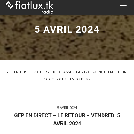
Skip
T
to
o
content
g
5 AVRIL 2024
g
l
e
n
a
v
GFP EN DIRECT
GUERRE DE CLASSE
LA VINGT-CINQUIÈME HEURE
i
OCCUPONS LES ONDES
g
a
t
i
5 AVRIL 2024
o
GFP EN DIRECT – LE RETOUR – VENDREDI 5
n
AVRIL 2024