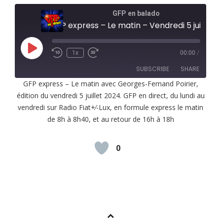
GFP en balado
GFP express – Le matin – Vendredi 5 juillet 2024
Play
1x
00:00
/
Episode
SUBSCRIBE
SHARE
GFP express – Le matin avec Georges-Fernand Poirier,
édition du vendredi 5 juillet 2024. GFP en direct, du lundi au
SHARE
RSS FEED
vendredi sur Radio Fiat+⁄-Lux, en formule express le matin
LINK
de 8h à 8h40, et au retour de 16h à 18h
EMBED
0