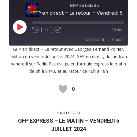
GFP en balado
GFP en direct – Le retour – Vendredi 5 juillet 2024
Play
1x
00:00
/
Episode
SUBSCRIBE
SHARE
GFP en direct – Le retour avec Georges-Fernand Poirier,
édition du vendredi 5 juillet 2024. GFP en direct, du lundi au
SHARE
RSS FEED
vendredi sur Radio Fiat+⁄-Lux, en formule express le matin
LINK
de 8h à 8h40, et au retour de 16h à 18h
EMBED
0
5 JUILLET 2024
GFP EXPRESS – LE MATIN – VENDREDI 5
JUILLET 2024