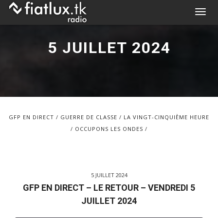
Skip
T
to
o
content
g
5 JUILLET 2024
g
l
e
n
a
v
GFP EN DIRECT
GUERRE DE CLASSE
LA VINGT-CINQUIÈME HEURE
i
OCCUPONS LES ONDES
g
a
t
i
5 JUILLET 2024
o
GFP EN DIRECT – LE RETOUR – VENDREDI 5
n
JUILLET 2024