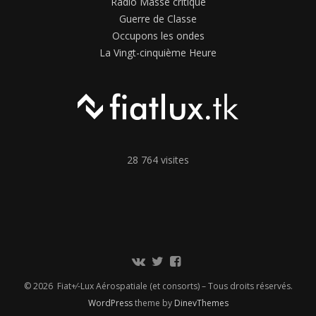
Radio Masse critique
Guerre de Classe
Occupons les ondes
La Vingt-cinquième Heure
28 764 visites
Communauté
Twitter
Page
Vkontakte
Facebook
© 2026 Fiat+⁄-Lux Aérospatiale (et consorts) – Tous droits réservés.
WordPress
theme by
DinevThemes