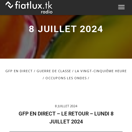
Skip
T
to
o
content
g
8 JUILLET 2024
g
l
e
n
a
v
GFP EN DIRECT
GUERRE DE CLASSE
LA VINGT-CINQUIÈME HEURE
i
OCCUPONS LES ONDES
g
a
t
i
8 JUILLET 2024
o
GFP EN DIRECT – LE RETOUR – LUNDI 8
n
JUILLET 2024