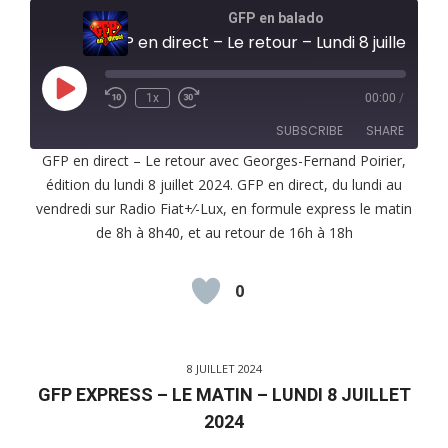
GFP en balado
GFP en direct – Le retour – Lundi 8 juillet 2024
Play
1x
00:00
/
Episode
SUBSCRIBE
SHARE
GFP en direct – Le retour avec Georges-Fernand Poirier,
édition du lundi 8 juillet 2024. GFP en direct, du lundi au
SHARE
RSS FEED
vendredi sur Radio Fiat+⁄-Lux, en formule express le matin
LINK
de 8h à 8h40, et au retour de 16h à 18h
EMBED
0
8 JUILLET 2024
GFP EXPRESS – LE MATIN – LUNDI 8 JUILLET
2024