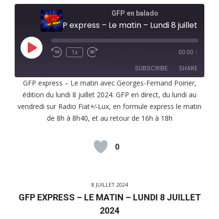
GFP en balado
GFP express – Le matin – Lundi 8 juillet 2024
Play
1x
00:00
/
Episode
SUBSCRIBE
SHARE
GFP express – Le matin avec Georges-Fernand Poirier,
édition du lundi 8 juillet 2024. GFP en direct, du lundi au
SHARE
RSS FEED
vendredi sur Radio Fiat+⁄-Lux, en formule express le matin
LINK
de 8h à 8h40, et au retour de 16h à 18h
EMBED
0
8 JUILLET 2024
GFP EXPRESS – LE MATIN – LUNDI 8 JUILLET
2024