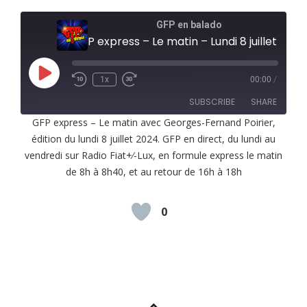
GFP en balado
GFP express – Le matin – Lundi 8 juillet 2024
Play
1x
00:00
/
Episode
SUBSCRIBE
SHARE
GFP express – Le matin avec Georges-Fernand Poirier,
édition du lundi 8 juillet 2024. GFP en direct, du lundi au
SHARE
RSS FEED
vendredi sur Radio Fiat+⁄-Lux, en formule express le matin
LINK
de 8h à 8h40, et au retour de 16h à 18h
EMBED
0