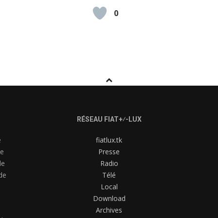
0
D
RÉSEAU FIAT+⁄-LUX
e
fiatlux.tk
me
Presse
de
Radio
de
Télé
Local
Download
Archives