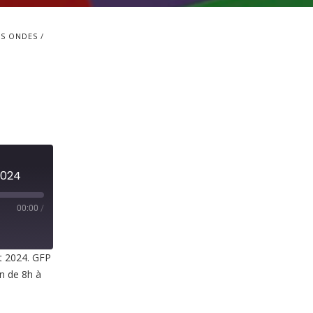
S ONDES
 2024
00:00
/
et 2024. GFP
in de 8h à