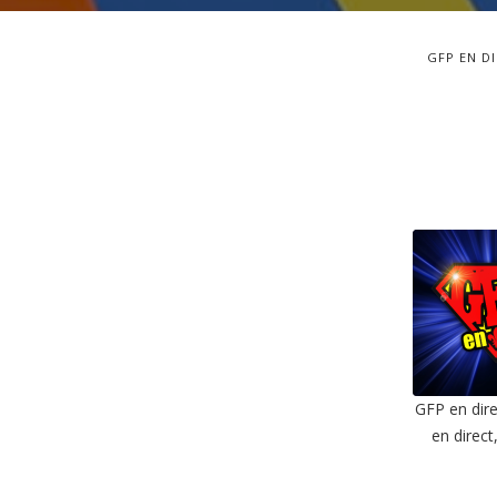
GFP EN D
GFP en dire
en direct
SHAR
RSS F
LIN