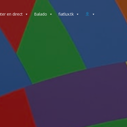
ter en direct
Balado
fiatlux.tk