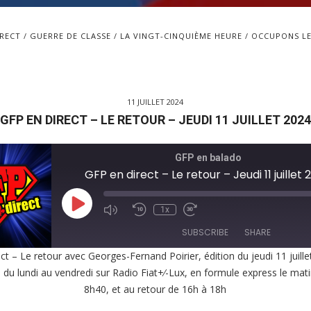
IRECT
GUERRE DE CLASSE
LA VINGT-CINQUIÈME HEURE
OCCUPONS LE
11 JUILLET 2024
GFP EN DIRECT – LE RETOUR – JEUDI 11 JUILLET 2024
GFP en balado
GFP en direct – Le retour – Jeudi 11 juillet
Play
1x
Episode
SUBSCRIBE
SHARE
ct – Le retour avec Georges-Fernand Poirier, édition du jeudi 11 juill
, du lundi au vendredi sur Radio Fiat+⁄-Lux, en formule express le mat
E
8h40, et au retour de 16h à 18h
EED
K