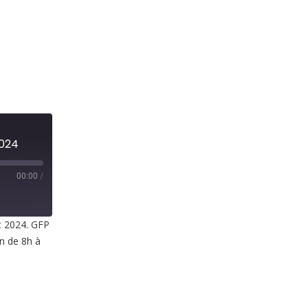
2024
00:00
/
t 2024. GFP
in de 8h à