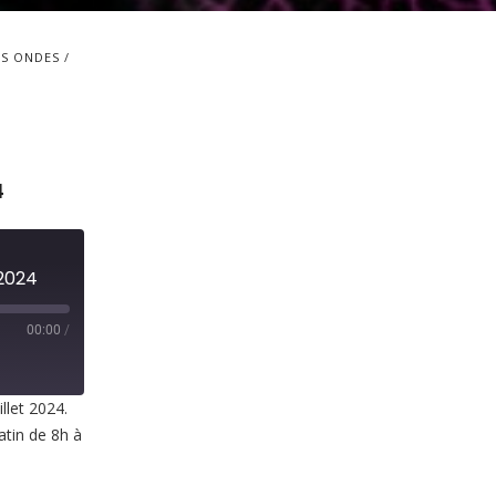
S ONDES
4
 2024
00:00
/
llet 2024.
atin de 8h à