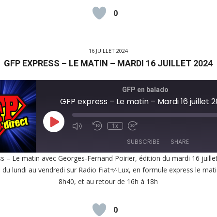
0
D
16 JUILLET 2024
GFP EXPRESS – LE MATIN – MARDI 16 JUILLET 2024
GFP en balado
GFP express – Le matin – Mardi 16 juillet 
Play
1x
Episode
SUBSCRIBE
SHARE
s – Le matin avec Georges-Fernand Poirier, édition du mardi 16 juille
, du lundi au vendredi sur Radio Fiat+⁄-Lux, en formule express le mat
E
8h40, et au retour de 16h à 18h
EED
K
0
D