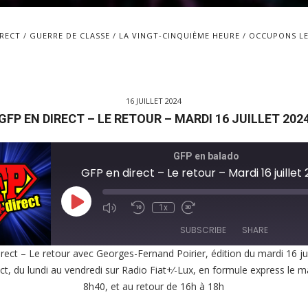
IRECT
GUERRE DE CLASSE
LA VINGT-CINQUIÈME HEURE
OCCUPONS LE
16 JUILLET 2024
GFP EN DIRECT – LE RETOUR – MARDI 16 JUILLET 202
GFP en balado
GFP en direct – Le retour – Mardi 16 juillet
Play
1x
Episode
SUBSCRIBE
SHARE
rect – Le retour avec Georges-Fernand Poirier, édition du mardi 16 jui
ct, du lundi au vendredi sur Radio Fiat+⁄-Lux, en formule express le m
E
8h40, et au retour de 16h à 18h
EED
K