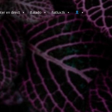
ter en direct
Balado
fiatlux.tk