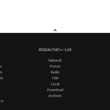
RÉSEAU FIAT+⁄-LUX
e
fiatlux.tk
me
Presse
de
Radio
de
Télé
Local
Download
Archives
 la
.