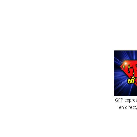
EMBE
GFP expres
en direct
SHAR
RSS F
LIN
EMBE