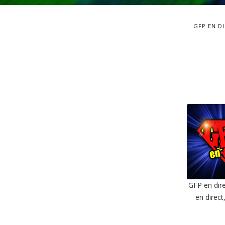
GFP EN D
GFP en dire
en direct
SHAR
RSS F
LIN