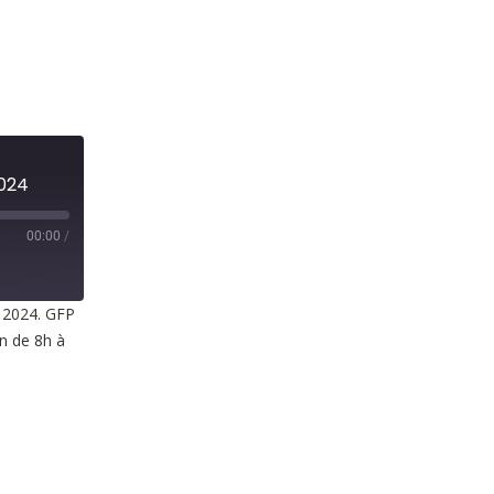
2024
00:00
/
t 2024. GFP
in de 8h à