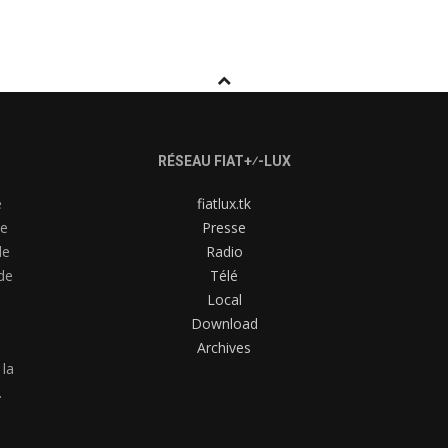
RÉSEAU FIAT+⁄-LUX
e
fiatlux.tk
me
Presse
de
Radio
de
Télé
Local
Download
Archives
 la
.