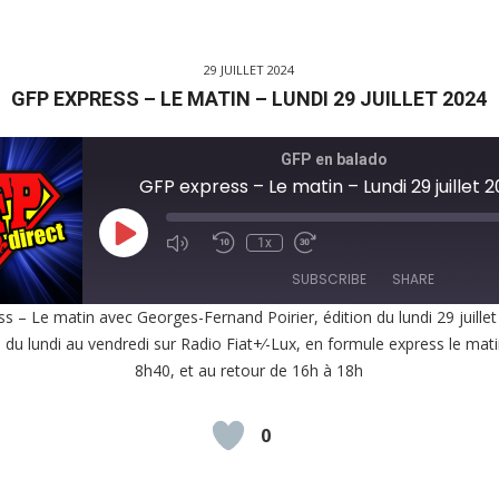
29 JUILLET 2024
GFP EXPRESS – LE MATIN – LUNDI 29 JUILLET 2024
GFP en balado
GFP express – Le matin – Lundi 29 juillet 
Play
1x
Episode
SUBSCRIBE
SHARE
s – Le matin avec Georges-Fernand Poirier, édition du lundi 29 juille
, du lundi au vendredi sur Radio Fiat+⁄-Lux, en formule express le mat
E
8h40, et au retour de 16h à 18h
EED
K
0
D