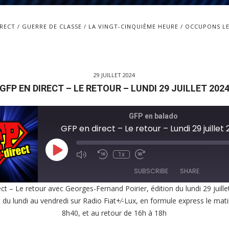
IRECT
GUERRE DE CLASSE
LA VINGT-CINQUIÈME HEURE
OCCUPONS LE
29 JUILLET 2024
GFP EN DIRECT – LE RETOUR – LUNDI 29 JUILLET 202
GFP en balado
GFP en direct – Le retour – Lundi 29 juillet
Play
1x
Episode
SUBSCRIBE
SHARE
ct – Le retour avec Georges-Fernand Poirier, édition du lundi 29 juill
, du lundi au vendredi sur Radio Fiat+⁄-Lux, en formule express le mat
E
8h40, et au retour de 16h à 18h
EED
K