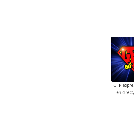
GFP expres
en direct
SHAR
RSS F
LIN
EMBE