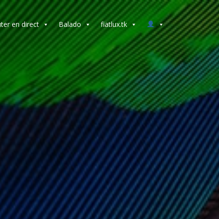
ter en direct
Balado
fiatlux.tk