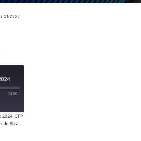
S ONDES
4
 2024
00:00
/
et 2024. GFP
in de 8h à