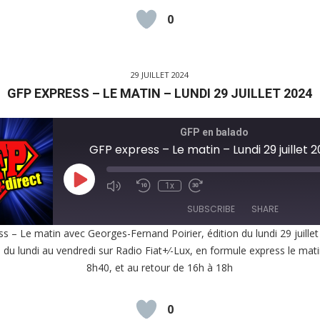
0
D
29 JUILLET 2024
GFP EXPRESS – LE MATIN – LUNDI 29 JUILLET 2024
GFP en balado
GFP express – Le matin – Lundi 29 juillet 
Play
1x
Episode
SUBSCRIBE
SHARE
s – Le matin avec Georges-Fernand Poirier, édition du lundi 29 juille
, du lundi au vendredi sur Radio Fiat+⁄-Lux, en formule express le mat
E
8h40, et au retour de 16h à 18h
EED
K
0
D