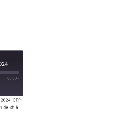
2024
00:00
/
t 2024. GFP
in de 8h à