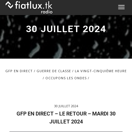
Skip
T
to
o
content
g
30 JUILLET 2024
g
l
e
n
a
v
GFP EN DIRECT
GUERRE DE CLASSE
LA VINGT-CINQUIÈME HEURE
i
OCCUPONS LES ONDES
g
a
t
i
30 JUILLET 2024
o
GFP EN DIRECT – LE RETOUR – MARDI 30
n
JUILLET 2024