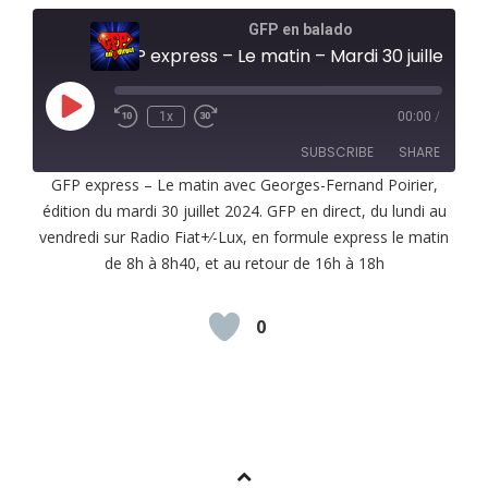
GFP en balado
GFP express – Le matin – Mardi 30 juillet 2024
Play
1x
00:00
/
Episode
SUBSCRIBE
SHARE
GFP express – Le matin avec Georges-Fernand Poirier,
édition du mardi 30 juillet 2024. GFP en direct, du lundi au
SHARE
RSS FEED
vendredi sur Radio Fiat+⁄-Lux, en formule express le matin
LINK
de 8h à 8h40, et au retour de 16h à 18h
EMBED
0