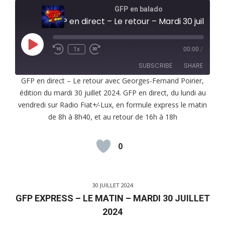
GFP en balado
GFP en direct – Le retour – Mardi 30 juille
Play
1x
00:00
/
Episode
SUBSCRIBE
SHARE
GFP en direct – Le retour avec Georges-Fernand Poirier,
édition du mardi 30 juillet 2024. GFP en direct, du lundi au
SHARE
RSS FEED
vendredi sur Radio Fiat+⁄-Lux, en formule express le matin
LINK
de 8h à 8h40, et au retour de 16h à 18h
EMBED
0
30 JUILLET 2024
GFP EXPRESS – LE MATIN – MARDI 30 JUILLET
2024