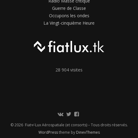
Radio Masse critique
Guerre de Classe
Occupons les ondes
La Vingt-cinquième Heure
28 904 visites
Communauté
Twitter
Page
Vkontakte
Facebook
© 2026 Fiat+⁄-Lux Aérospatiale (et consorts) – Tous droits réservés.
WordPress
theme by
DinevThemes