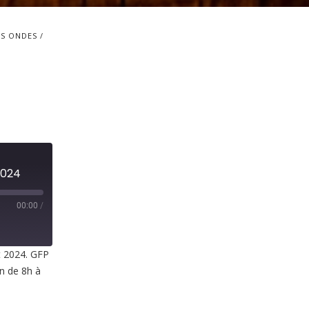
S ONDES
2024
00:00
/
t 2024. GFP
in de 8h à