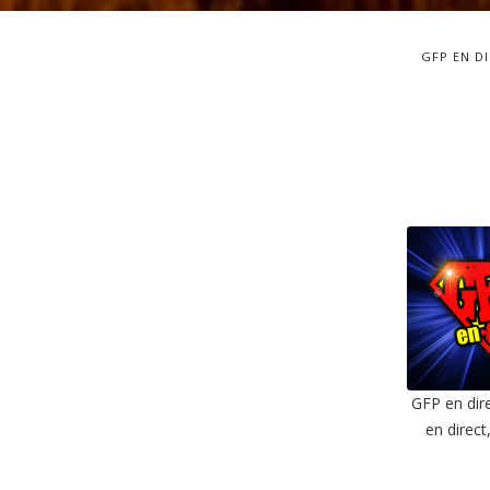
GFP EN D
GFP en dir
en direct
SHAR
RSS F
LIN