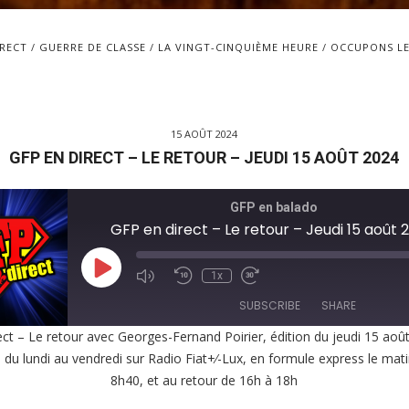
IRECT
GUERRE DE CLASSE
LA VINGT-CINQUIÈME HEURE
OCCUPONS LE
15 AOÛT 2024
GFP EN DIRECT – LE RETOUR – JEUDI 15 AOÛT 2024
GFP en balado
GFP en direct – Le retour – Jeudi 15 août 
Play
1x
Episode
SUBSCRIBE
SHARE
ect – Le retour avec Georges-Fernand Poirier, édition du jeudi 15 aoû
, du lundi au vendredi sur Radio Fiat+⁄-Lux, en formule express le mat
E
8h40, et au retour de 16h à 18h
EED
K