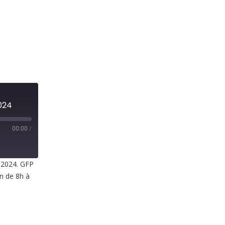
024
00:00
/
t 2024. GFP
in de 8h à