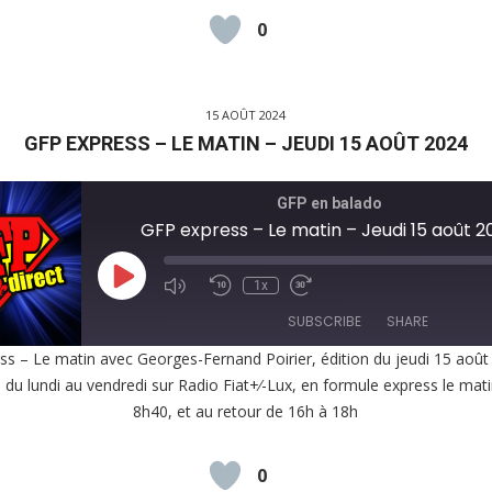
0
D
15 AOÛT 2024
GFP EXPRESS – LE MATIN – JEUDI 15 AOÛT 2024
GFP en balado
GFP express – Le matin – Jeudi 15 août 2
Play
1x
Episode
SUBSCRIBE
SHARE
s – Le matin avec Georges-Fernand Poirier, édition du jeudi 15 aoû
, du lundi au vendredi sur Radio Fiat+⁄-Lux, en formule express le mat
E
8h40, et au retour de 16h à 18h
EED
K
0
D