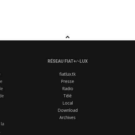
RÉSEAU FIAT+⁄-LUX
e
fiatlux.tk
me
Presse
de
Radio
de
Télé
Local
Download
Archives
 la
.