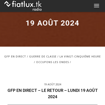
Skip
T
to
o
content
g
19 AOÛT 2024
g
l
e
n
a
v
GFP EN DIRECT
GUERRE DE CLASSE
LA VINGT-CINQUIÈME HEURE
i
OCCUPONS LES ONDES
g
a
t
i
19 AOÛT 2024
o
GFP EN DIRECT – LE RETOUR – LUNDI 19 AOÛT
n
2024