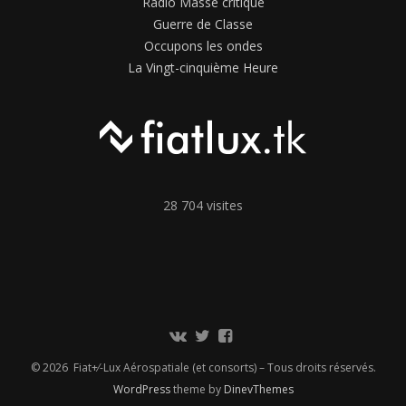
Radio Masse critique
Guerre de Classe
Occupons les ondes
La Vingt-cinquième Heure
28 704 visites
Communauté
Twitter
Page
Vkontakte
Facebook
© 2026 Fiat+⁄-Lux Aérospatiale (et consorts) – Tous droits réservés.
WordPress
theme by
DinevThemes