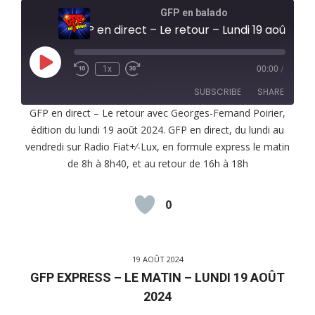
GFP en balado
GFP en direct – Le retour – Lundi 19 août 2024
Play
1x
00:00
/
Episode
SUBSCRIBE
SHARE
GFP en direct – Le retour avec Georges-Fernand Poirier,
édition du lundi 19 août 2024. GFP en direct, du lundi au
SHARE
RSS FEED
vendredi sur Radio Fiat+⁄-Lux, en formule express le matin
LINK
de 8h à 8h40, et au retour de 16h à 18h
EMBED
0
19 AOÛT 2024
GFP EXPRESS – LE MATIN – LUNDI 19 AOÛT
2024