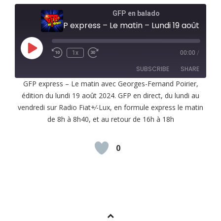
GFP en balado
GFP express – Le matin – Lundi 19 août 2024
Play
1x
00:00
/
Episode
SUBSCRIBE
SHARE
GFP express – Le matin avec Georges-Fernand Poirier,
édition du lundi 19 août 2024. GFP en direct, du lundi au
SHARE
RSS FEED
vendredi sur Radio Fiat+⁄-Lux, en formule express le matin
LINK
de 8h à 8h40, et au retour de 16h à 18h
EMBED
0