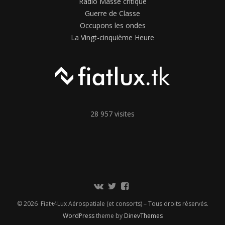
Radio Masse critique
Guerre de Classe
Occupons les ondes
La Vingt-cinquième Heure
28 957 visites
Communauté
Twitter
Page
Vkontakte
Facebook
© 2026 Fiat+⁄-Lux Aérospatiale (et consorts) – Tous droits réservés.
WordPress
theme by
DinevThemes