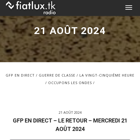
Skip
T
to
o
content
g
21 AOÛT 2024
g
l
e
n
a
v
GFP EN DIRECT
GUERRE DE CLASSE
LA VINGT-CINQUIÈME HEURE
i
OCCUPONS LES ONDES
g
a
t
i
21 AOÛT 2024
o
GFP EN DIRECT – LE RETOUR – MERCREDI 21
n
AOÛT 2024