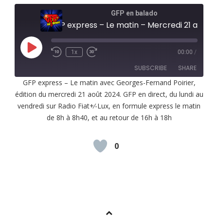
GFP en balado
GFP express – Le matin – Mercredi 21 août 2024
Play
1x
00:00
/
Episode
SUBSCRIBE
SHARE
GFP express – Le matin avec Georges-Fernand Poirier,
édition du mercredi 21 août 2024. GFP en direct, du lundi au
SHARE
RSS FEED
vendredi sur Radio Fiat+⁄-Lux, en formule express le matin
LINK
de 8h à 8h40, et au retour de 16h à 18h
EMBED
0