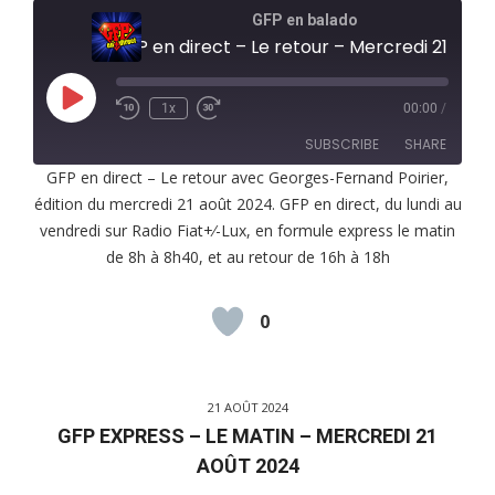
GFP en balado
GFP en direct – Le retour – Mercredi 21 août 2024
Play
1x
00:00
/
Episode
SUBSCRIBE
SHARE
GFP en direct – Le retour avec Georges-Fernand Poirier,
édition du mercredi 21 août 2024. GFP en direct, du lundi au
SHARE
RSS FEED
vendredi sur Radio Fiat+⁄-Lux, en formule express le matin
LINK
de 8h à 8h40, et au retour de 16h à 18h
EMBED
0
21 AOÛT 2024
GFP EXPRESS – LE MATIN – MERCREDI 21
AOÛT 2024