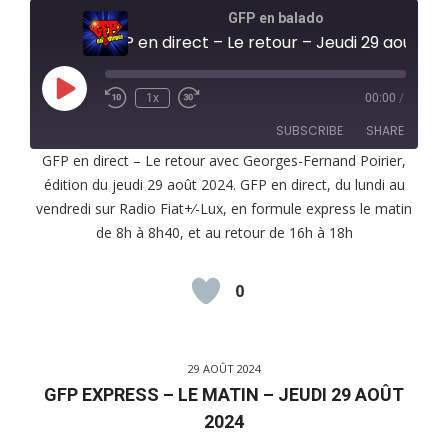
GFP en balado
GFP en direct – Le retour – Jeudi 29 août 2024
Play
1x
00:00
/
Episode
SUBSCRIBE
SHARE
GFP en direct – Le retour avec Georges-Fernand Poirier,
édition du jeudi 29 août 2024. GFP en direct, du lundi au
SHARE
RSS FEED
vendredi sur Radio Fiat+⁄-Lux, en formule express le matin
LINK
de 8h à 8h40, et au retour de 16h à 18h
EMBED
0
29 AOÛT 2024
GFP EXPRESS – LE MATIN – JEUDI 29 AOÛT
2024