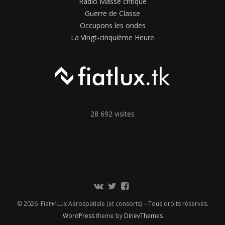
Radio Masse critique
Guerre de Classe
Occupons les ondes
La Vingt-cinquième Heure
28 692 visites
Communauté
Twitter
Page
Vkontakte
Facebook
© 2026 Fiat+⁄-Lux Aérospatiale (et consorts) – Tous droits réservés.
WordPress
theme by
DinevThemes