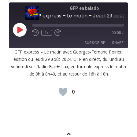
GFP en balado
GFP express – Le matin – Jeudi 29 août 202
Play
1x
00:00
/
Episode
SUBSCRIBE
SHARE
GFP express – Le matin avec Georges-Fernand Poirier,
édition du jeudi 29 août 2024. GFP en direct, du lundi au
SHARE
RSS FEED
vendredi sur Radio Fiat+⁄-Lux, en formule express le matin
LINK
de 8h à 8h40, et au retour de 16h à 18h
EMBED
0