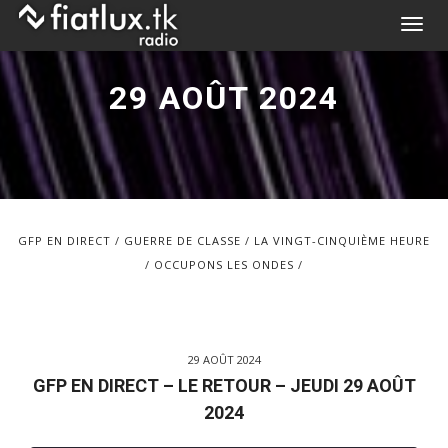
Skip
T
to
o
content
g
29 AOÛT 2024
g
l
e
n
a
v
GFP EN DIRECT
GUERRE DE CLASSE
LA VINGT-CINQUIÈME HEURE
i
OCCUPONS LES ONDES
g
a
t
i
29 AOÛT 2024
o
GFP EN DIRECT – LE RETOUR – JEUDI 29 AOÛT
n
2024