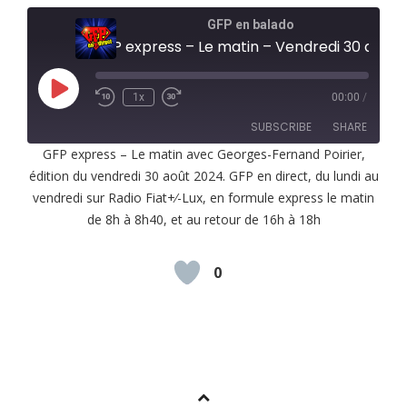
GFP en balado
GFP express – Le matin – Vendredi 3
Play
1x
00:00
/
Episode
SUBSCRIBE
SHARE
GFP express – Le matin avec Georges-Fernand Poirier,
édition du vendredi 30 août 2024. GFP en direct, du lundi au
SHARE
RSS FEED
vendredi sur Radio Fiat+⁄-Lux, en formule express le matin
LINK
de 8h à 8h40, et au retour de 16h à 18h
EMBED
0