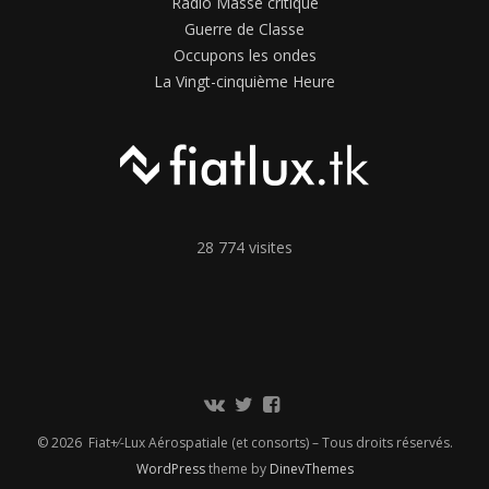
Radio Masse critique
Guerre de Classe
Occupons les ondes
La Vingt-cinquième Heure
28 774 visites
Communauté
Twitter
Page
Vkontakte
Facebook
© 2026 Fiat+⁄-Lux Aérospatiale (et consorts) – Tous droits réservés.
WordPress
theme by
DinevThemes