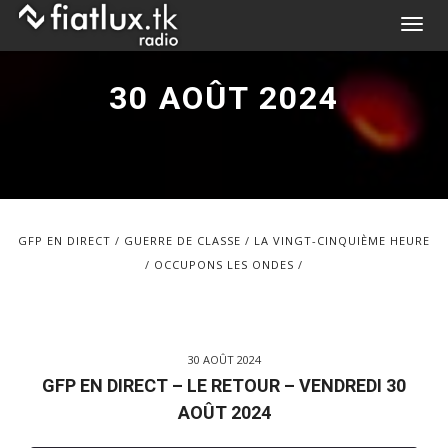
Skip
T
to
o
content
g
30 AOÛT 2024
g
l
e
n
a
v
GFP EN DIRECT
GUERRE DE CLASSE
LA VINGT-CINQUIÈME HEURE
i
OCCUPONS LES ONDES
g
a
t
i
30 AOÛT 2024
o
GFP EN DIRECT – LE RETOUR – VENDREDI 30
n
AOÛT 2024