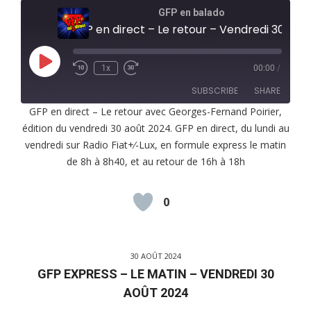
GFP en balado
GFP en direct – Le retour – Vendredi 30 août 2024
Play
1x
00:00
/
Episode
SUBSCRIBE
SHARE
GFP en direct – Le retour avec Georges-Fernand Poirier,
édition du vendredi 30 août 2024. GFP en direct, du lundi au
SHARE
RSS FEED
vendredi sur Radio Fiat+⁄-Lux, en formule express le matin
LINK
de 8h à 8h40, et au retour de 16h à 18h
EMBED
0
30 AOÛT 2024
GFP EXPRESS – LE MATIN – VENDREDI 30
AOÛT 2024