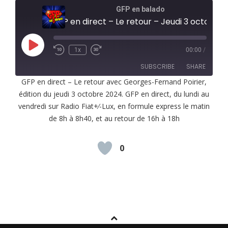
GFP en balado
GFP en direct – Le retour – Jeudi 3 octobre 2024
Play
1x
00:00
/
Episode
SUBSCRIBE
SHARE
GFP en direct – Le retour avec Georges-Fernand Poirier,
édition du jeudi 3 octobre 2024. GFP en direct, du lundi au
SHARE
RSS FEED
vendredi sur Radio Fiat+⁄-Lux, en formule express le matin
LINK
de 8h à 8h40, et au retour de 16h à 18h
EMBED
0