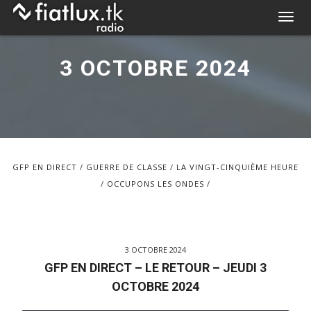
Skip
T
to
o
content
g
3 OCTOBRE 2024
g
l
e
n
a
v
GFP EN DIRECT
GUERRE DE CLASSE
LA VINGT-CINQUIÈME HEURE
i
OCCUPONS LES ONDES
g
a
t
i
3 OCTOBRE 2024
o
GFP EN DIRECT – LE RETOUR – JEUDI 3
n
OCTOBRE 2024