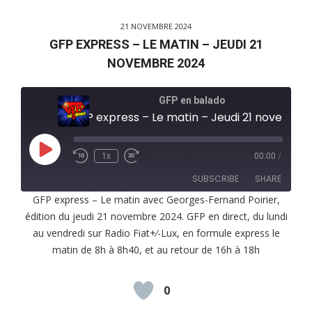
21 NOVEMBRE 2024
GFP EXPRESS – LE MATIN – JEUDI 21
NOVEMBRE 2024
GFP en balado
GFP express – Le matin – Jeudi 21 novembre 2024
Play
1x
00:00
/
Episode
SUBSCRIBE
SHARE
GFP express – Le matin avec Georges-Fernand Poirier,
édition du jeudi 21 novembre 2024. GFP en direct, du lundi
SHARE
RSS FEED
au vendredi sur Radio Fiat+⁄-Lux, en formule express le
LINK
matin de 8h à 8h40, et au retour de 16h à 18h
EMBED
0