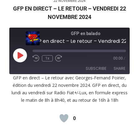
22 NOVEMBRE 2024
GFP EN DIRECT – LE RETOUR – VENDREDI 22
NOVEMBRE 2024
GFP en balado
GFP en direct – Le retour – Vendredi 22 novembre 2024
Play
1x
00:00
/
Episode
SUBSCRIBE
SHARE
GFP en direct – Le retour avec Georges-Fernand Poirier,
édition du vendredi 22 novembre 2024. GFP en direct, du
SHARE
RSS FEED
lundi au vendredi sur Radio Fiat+⁄-Lux, en formule express
LINK
le matin de 8h à 8h40, et au retour de 16h à 18h
EMBED
0