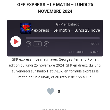
GFP EXPRESS – LE MATIN – LUNDI 25
NOVEMBRE 2024
GFP en balado
GFP express – Le matin – Lundi 25 novembre 2024
Play
1x
00:00
/
Episode
SUBSCRIBE
SHARE
GFP express – Le matin avec Georges-Fernand Poirier,
édition du lundi 25 novembre 2024. GFP en direct, du lundi
SHARE
RSS FEED
au vendredi sur Radio Fiat+⁄-Lux, en formule express le
LINK
matin de 8h à 8h40, et au retour de 16h à 18h
EMBED
0