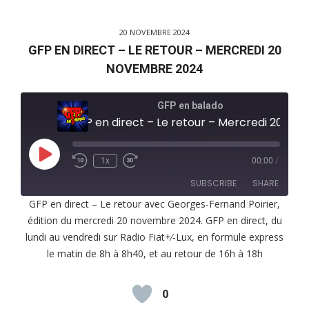
20 NOVEMBRE 2024
GFP EN DIRECT – LE RETOUR – MERCREDI 20
NOVEMBRE 2024
GFP en balado
GFP en direct – Le retour – Mercredi 20 novembre 2024
Play
1x
00:00
/
Episode
SUBSCRIBE
SHARE
GFP en direct – Le retour avec Georges-Fernand Poirier,
édition du mercredi 20 novembre 2024. GFP en direct, du
SHARE
RSS FEED
lundi au vendredi sur Radio Fiat+⁄-Lux, en formule express
LINK
le matin de 8h à 8h40, et au retour de 16h à 18h
EMBED
0