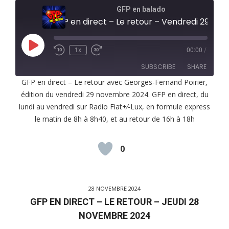
GFP en balado
GFP en direct – Le retour – Vendredi 29 novembre 2024
Play
1x
00:00
/
Episode
SUBSCRIBE
SHARE
GFP en direct – Le retour avec Georges-Fernand Poirier,
édition du vendredi 29 novembre 2024. GFP en direct, du
SHARE
RSS FEED
lundi au vendredi sur Radio Fiat+⁄-Lux, en formule express
LINK
le matin de 8h à 8h40, et au retour de 16h à 18h
EMBED
0
28 NOVEMBRE 2024
GFP EN DIRECT – LE RETOUR – JEUDI 28
NOVEMBRE 2024