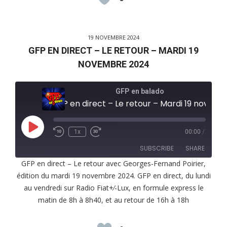
19 NOVEMBRE 2024
GFP EN DIRECT – LE RETOUR – MARDI 19
NOVEMBRE 2024
GFP en balado
GFP en direct – Le retour – Mardi 19 novembre 2024
Play
1x
00:00
/
Episode
SUBSCRIBE
SHARE
GFP en direct – Le retour avec Georges-Fernand Poirier,
édition du mardi 19 novembre 2024. GFP en direct, du lundi
SHARE
RSS FEED
au vendredi sur Radio Fiat+⁄-Lux, en formule express le
LINK
matin de 8h à 8h40, et au retour de 16h à 18h
EMBED