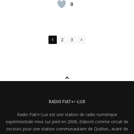
0
Posts
1
2
3
navigation
RADIO FIAT+⁄-LUX
Radio Fiat+⁄-Lux est une station de radio numérique
expérimentale mise sur pied en 2008, d’abord comme circuit de
secours pour une station communautaire de Québec, avant de