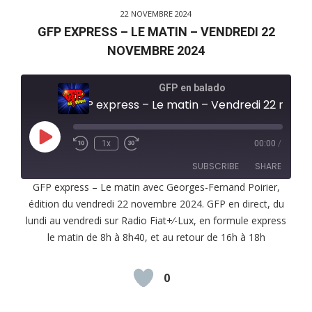
22 NOVEMBRE 2024
GFP EXPRESS – LE MATIN – VENDREDI 22
NOVEMBRE 2024
GFP en balado
GFP express – Le matin – Vendredi 22 novembre 2024
Play
1x
00:00
/
Episode
SUBSCRIBE
SHARE
GFP express – Le matin avec Georges-Fernand Poirier,
édition du vendredi 22 novembre 2024. GFP en direct, du
SHARE
RSS FEED
lundi au vendredi sur Radio Fiat+⁄-Lux, en formule express
LINK
le matin de 8h à 8h40, et au retour de 16h à 18h
EMBED
0