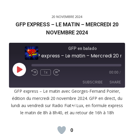
20 NOVEMBRE 2024
GFP EXPRESS – LE MATIN – MERCREDI 20
NOVEMBRE 2024
GFP en balado
GFP express – Le matin – Mercredi 20 novembr
Play
1x
00:00
/
Episode
SUBSCRIBE
SHARE
GFP express – Le matin avec Georges-Fernand Poirier,
édition du mercredi 20 novembre 2024. GFP en direct, du
SHARE
RSS FEED
lundi au vendredi sur Radio Fiat+⁄-Lux, en formule express
LINK
le matin de 8h à 8h40, et au retour de 16h à 18h
EMBED
0