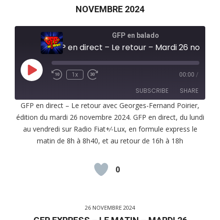
NOVEMBRE 2024
GFP en balado
GFP en direct – Le retour – Mardi 26 novembre 2024
Play
1x
00:00
/
Episode
SUBSCRIBE
SHARE
GFP en direct – Le retour avec Georges-Fernand Poirier,
édition du mardi 26 novembre 2024. GFP en direct, du lundi
SHARE
RSS FEED
au vendredi sur Radio Fiat+⁄-Lux, en formule express le
LINK
matin de 8h à 8h40, et au retour de 16h à 18h
EMBED
0
26 NOVEMBRE 2024