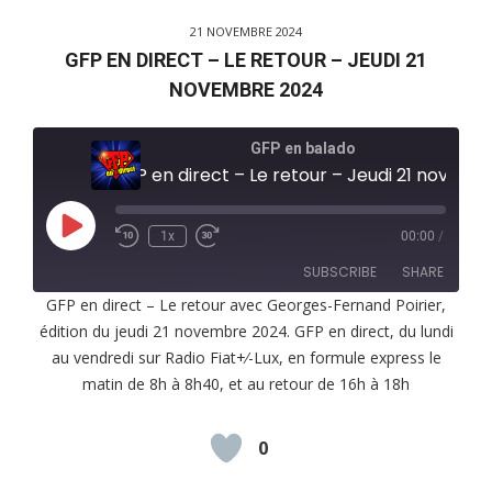
21 NOVEMBRE 2024
GFP EN DIRECT – LE RETOUR – JEUDI 21
NOVEMBRE 2024
GFP en balado
GFP en direct – Le retour – Jeudi 21 novembre 2024
Play
1x
00:00
/
Episode
SUBSCRIBE
SHARE
GFP en direct – Le retour avec Georges-Fernand Poirier,
édition du jeudi 21 novembre 2024. GFP en direct, du lundi
SHARE
RSS FEED
au vendredi sur Radio Fiat+⁄-Lux, en formule express le
LINK
matin de 8h à 8h40, et au retour de 16h à 18h
EMBED
0