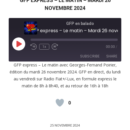
GFP EXPRESS – LE MATIN – MARDI 26
NOVEMBRE 2024
GFP en balado
GFP express – Le matin – Mardi 26 novembr
Play
1x
00:00
/
Episode
SUBSCRIBE
SHARE
GFP express – Le matin avec Georges-Fernand Poirier,
édition du mardi 26 novembre 2024. GFP en direct, du lundi
SHARE
RSS FEED
au vendredi sur Radio Fiat+⁄-Lux, en formule express le
LINK
matin de 8h à 8h40, et au retour de 16h à 18h
EMBED
0
25 NOVEMBRE 2024