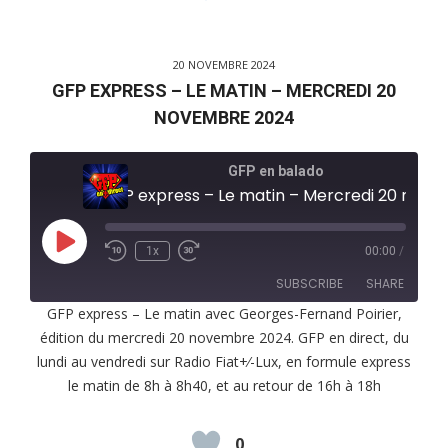
20 NOVEMBRE 2024
GFP EXPRESS – LE MATIN – MERCREDI 20
NOVEMBRE 2024
GFP en balado
GFP express – Le matin – Mercredi 20 novembr
Play
1x
00:00
/
Episode
SUBSCRIBE
SHARE
GFP express – Le matin avec Georges-Fernand Poirier,
édition du mercredi 20 novembre 2024. GFP en direct, du
SHARE
RSS FEED
lundi au vendredi sur Radio Fiat+⁄-Lux, en formule express
LINK
le matin de 8h à 8h40, et au retour de 16h à 18h
EMBED
0