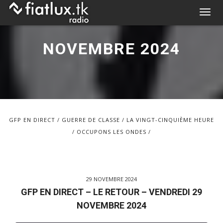
Skip
T
to
o
content
g
NOVEMBRE 2024
g
l
e
n
a
v
GFP EN DIRECT
GUERRE DE CLASSE
LA VINGT-CINQUIÈME HEURE
i
OCCUPONS LES ONDES
g
a
t
i
29 NOVEMBRE 2024
o
GFP EN DIRECT – LE RETOUR – VENDREDI 29
n
NOVEMBRE 2024