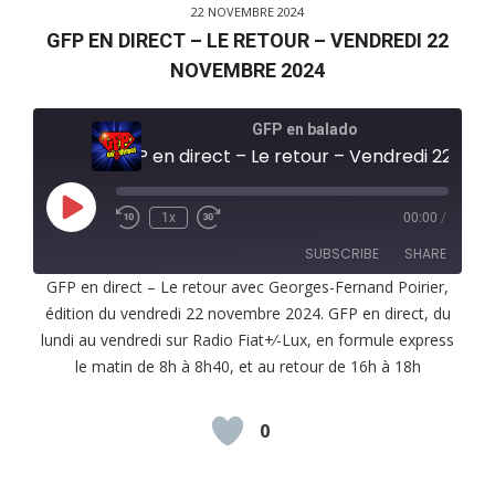
22 NOVEMBRE 2024
GFP EN DIRECT – LE RETOUR – VENDREDI 22
NOVEMBRE 2024
GFP en balado
GFP en direct – Le retour – Vendredi 22 novembre 2024
Play
1x
00:00
/
Episode
SUBSCRIBE
SHARE
GFP en direct – Le retour avec Georges-Fernand Poirier,
édition du vendredi 22 novembre 2024. GFP en direct, du
SHARE
RSS FEED
lundi au vendredi sur Radio Fiat+⁄-Lux, en formule express
LINK
le matin de 8h à 8h40, et au retour de 16h à 18h
EMBED
0