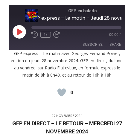
GFP en balado
GFP express – Le matin – Jeudi 28 novembre 2024
Play
1x
00:00
/
Episode
SUBSCRIBE
SHARE
GFP express – Le matin avec Georges-Fernand Poirier,
édition du jeudi 28 novembre 2024. GFP en direct, du lundi
SHARE
RSS FEED
au vendredi sur Radio Fiat+⁄-Lux, en formule express le
LINK
matin de 8h à 8h40, et au retour de 16h à 18h
EMBED
0
27 NOVEMBRE 2024
GFP EN DIRECT – LE RETOUR – MERCREDI 27
NOVEMBRE 2024