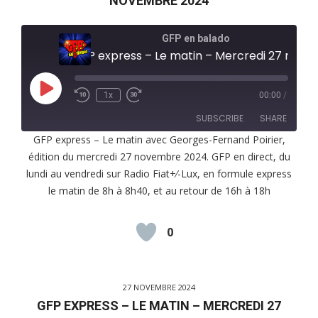
NOVEMBRE 2024
GFP en balado
GFP express – Le matin – Mercredi 27 novembr
Play
1x
00:00
/
Episode
SUBSCRIBE
SHARE
GFP express – Le matin avec Georges-Fernand Poirier,
édition du mercredi 27 novembre 2024. GFP en direct, du
SHARE
RSS FEED
lundi au vendredi sur Radio Fiat+⁄-Lux, en formule express
LINK
le matin de 8h à 8h40, et au retour de 16h à 18h
EMBED
0
27 NOVEMBRE 2024
GFP EXPRESS – LE MATIN – MERCREDI 27