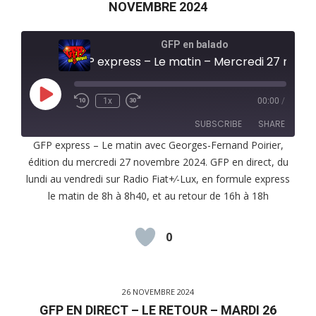
NOVEMBRE 2024
GFP en balado
GFP express – Le matin – Mercredi 27 novembr
Play
1x
00:00
/
Episode
SUBSCRIBE
SHARE
GFP express – Le matin avec Georges-Fernand Poirier,
édition du mercredi 27 novembre 2024. GFP en direct, du
SHARE
RSS FEED
lundi au vendredi sur Radio Fiat+⁄-Lux, en formule express
LINK
le matin de 8h à 8h40, et au retour de 16h à 18h
EMBED
0
26 NOVEMBRE 2024
GFP EN DIRECT – LE RETOUR – MARDI 26