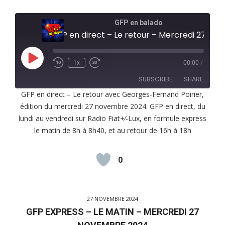
GFP en balado
GFP en direct – Le retour – Mercredi 27 novembre 2024
Play
1x
00:00
/
Episode
SUBSCRIBE
SHARE
GFP en direct – Le retour avec Georges-Fernand Poirier,
édition du mercredi 27 novembre 2024. GFP en direct, du
SHARE
RSS FEED
lundi au vendredi sur Radio Fiat+⁄-Lux, en formule express
LINK
le matin de 8h à 8h40, et au retour de 16h à 18h
EMBED
0
27 NOVEMBRE 2024
GFP EXPRESS – LE MATIN – MERCREDI 27