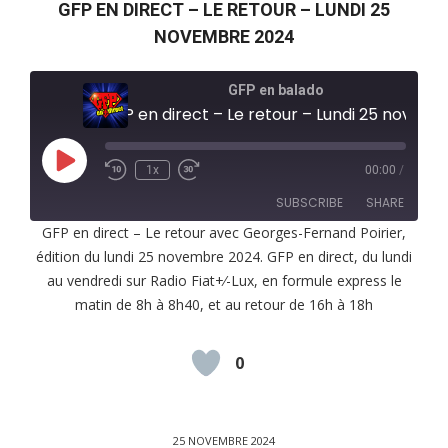
GFP EN DIRECT – LE RETOUR – LUNDI 25
NOVEMBRE 2024
GFP en balado
GFP en direct – Le retour – Lundi 25 novembre 2024
Play
1x
00:00
/
Episode
SUBSCRIBE
SHARE
GFP en direct – Le retour avec Georges-Fernand Poirier,
édition du lundi 25 novembre 2024. GFP en direct, du lundi
SHARE
RSS FEED
au vendredi sur Radio Fiat+⁄-Lux, en formule express le
LINK
matin de 8h à 8h40, et au retour de 16h à 18h
EMBED
0
25 NOVEMBRE 2024