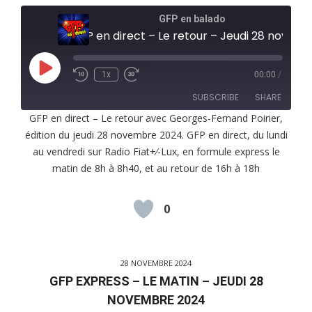
GFP en balado
GFP en direct – Le retour – Jeudi 28 novembre 2024
Play
1x
00:00
/
Episode
SUBSCRIBE
SHARE
GFP en direct – Le retour avec Georges-Fernand Poirier,
édition du jeudi 28 novembre 2024. GFP en direct, du lundi
SHARE
RSS FEED
au vendredi sur Radio Fiat+⁄-Lux, en formule express le
LINK
matin de 8h à 8h40, et au retour de 16h à 18h
EMBED
0
28 NOVEMBRE 2024
GFP EXPRESS – LE MATIN – JEUDI 28
NOVEMBRE 2024