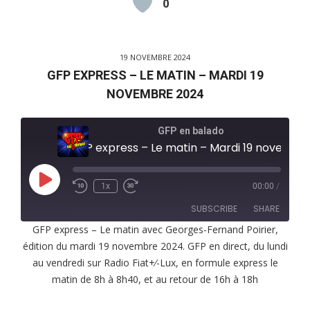
0
19 NOVEMBRE 2024
GFP EXPRESS – LE MATIN – MARDI 19
NOVEMBRE 2024
GFP en balado
GFP express – Le matin – Mardi 19 novembre 2024
Play
1x
00:00
/
Episode
SUBSCRIBE
SHARE
GFP express – Le matin avec Georges-Fernand Poirier,
édition du mardi 19 novembre 2024. GFP en direct, du lundi
SHARE
RSS FEED
au vendredi sur Radio Fiat+⁄-Lux, en formule express le
LINK
matin de 8h à 8h40, et au retour de 16h à 18h
EMBED