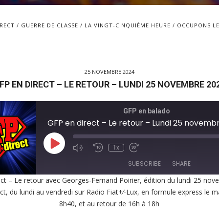
IRECT
GUERRE DE CLASSE
LA VINGT-CINQUIÈME HEURE
OCCUPONS LE
25 NOVEMBRE 2024
FP EN DIRECT – LE RETOUR – LUNDI 25 NOVEMBRE 20
GFP en balado
GFP en direct – Le retour – Lundi 25 novemb
Play
1x
Episode
SUBSCRIBE
SHARE
ct – Le retour avec Georges-Fernand Poirier, édition du lundi 25 no
ct, du lundi au vendredi sur Radio Fiat+⁄-Lux, en formule express le m
E
8h40, et au retour de 16h à 18h
EED
K