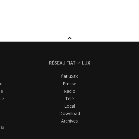
RÉSEAU FIAT+⁄-LUX
e
fiatlux.tk
me
Presse
de
Radio
de
Télé
Local
Download
Archives
 la
.