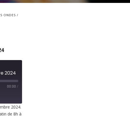
S ONDES
24
re 2024
00:00
/
vembre 2024.
atin de 8h à