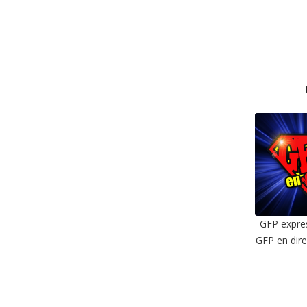
EMBE
GFP expres
GFP en dire
SHAR
RSS F
LIN
EMBE