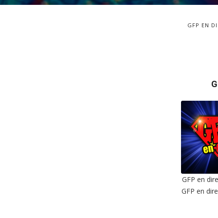
GFP EN D
G
GFP en dire
GFP en dire
SHAR
RSS F
LIN