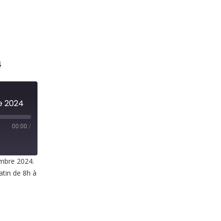
4
e 2024
00:00
/
embre 2024.
atin de 8h à