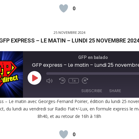
0
D
25 NOVEMBRE 2024
GFP EXPRESS – LE MATIN – LUNDI 25 NOVEMBRE 202
GFP en balado
GFP express – Le matin – Lundi 25 novembr
Play
1x
Episode
SUBSCRIBE
SHARE
s – Le matin avec Georges-Fernand Poirier, édition du lundi 25 nov
ct, du lundi au vendredi sur Radio Fiat+⁄-Lux, en formule express le m
E
8h40, et au retour de 16h à 18h
EED
K
0
D