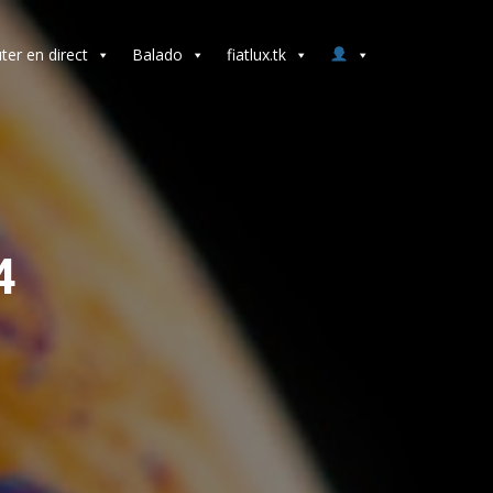
ter en direct
Balado
fiatlux.tk
4