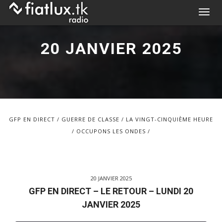
Skip
T
to
o
content
g
20 JANVIER 2025
g
l
e
n
a
v
GFP EN DIRECT
GUERRE DE CLASSE
LA VINGT-CINQUIÈME HEURE
i
OCCUPONS LES ONDES
g
a
t
i
20 JANVIER 2025
o
GFP EN DIRECT – LE RETOUR – LUNDI 20
n
JANVIER 2025