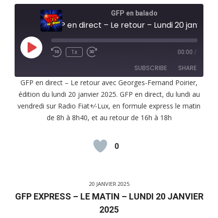
GFP en balado
GFP en direct – Le retour – Lundi 20 janvier 2025
Play
1x
00:00
/
Episode
SUBSCRIBE
SHARE
GFP en direct – Le retour avec Georges-Fernand Poirier,
édition du lundi 20 janvier 2025. GFP en direct, du lundi au
SHARE
RSS FEED
vendredi sur Radio Fiat+⁄-Lux, en formule express le matin
LINK
de 8h à 8h40, et au retour de 16h à 18h
EMBED
0
20 JANVIER 2025
GFP EXPRESS – LE MATIN – LUNDI 20 JANVIER
2025