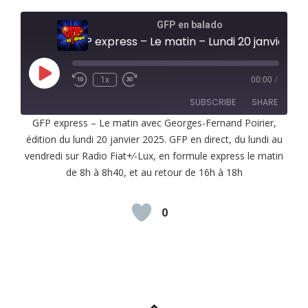
GFP en balado
GFP express – Le matin – Lundi 20 janvier 2025
Play
1x
00:00
/
Episode
SUBSCRIBE
SHARE
GFP express – Le matin avec Georges-Fernand Poirier,
édition du lundi 20 janvier 2025. GFP en direct, du lundi au
SHARE
RSS FEED
vendredi sur Radio Fiat+⁄-Lux, en formule express le matin
LINK
de 8h à 8h40, et au retour de 16h à 18h
EMBED
0