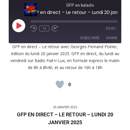
GFP en balado
GFP en direct – Le retour – Lundi 20 janvier 2025
Play
1x
00:00
/
Episode
SUBSCRIBE
SHARE
GFP en direct – Le retour avec Georges-Fernand Poirier,
édition du lundi 20 janvier 2025. GFP en direct, du lundi au
SHARE
RSS FEED
vendredi sur Radio Fiat+⁄-Lux, en formule express le matin
LINK
de 8h à 8h40, et au retour de 16h à 18h
EMBED
0
20 JANVIER 2025
GFP EN DIRECT – LE RETOUR – LUNDI 20
JANVIER 2025