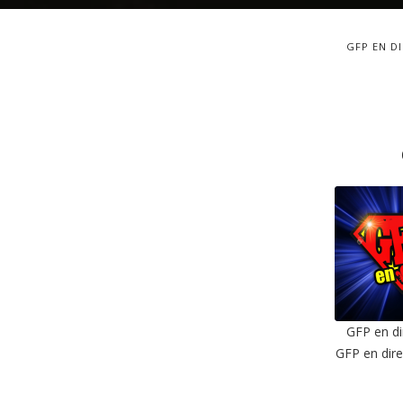
GFP EN D
GFP en di
GFP en dire
SHAR
RSS F
LIN