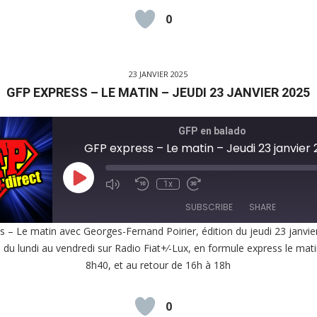
0
D
23 JANVIER 2025
GFP EXPRESS – LE MATIN – JEUDI 23 JANVIER 2025
GFP en balado
GFP express – Le matin – Jeudi 23 janvier
Play
1x
Episode
SUBSCRIBE
SHARE
 – Le matin avec Georges-Fernand Poirier, édition du jeudi 23 janvi
, du lundi au vendredi sur Radio Fiat+⁄-Lux, en formule express le mat
E
8h40, et au retour de 16h à 18h
EED
K
0
D