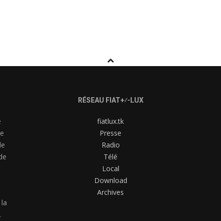
RÉSEAU FIAT+⁄-LUX
e
fiatlux.tk
me
Presse
de
Radio
de
Télé
Local
Download
Archives
 la
.