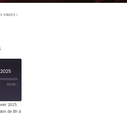
S ONDES
5
r 2025
00:00
/
vier 2025.
atin de 8h à