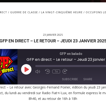
IRECT
GUERRE DE CLASSE
LA VINGT-CINQUIÈME HEURE
OCCUPONS LE
23 JANVIER 2025
GFP EN DIRECT – LE RETOUR – JEUDI 23 JANVIER 202
GFP en balado
GFP en direct – Le retour – Jeudi 23 janvie
Play
1x
Episode
SUBSCRIBE
SHARE
rect – Le retour avec Georges-Fernand Poirier, édition du jeudi 23 jan
ct, du lundi au vendredi sur Radio Fiat+⁄-Lux, en formule express le m
E
8h40, et au retour de 16h à 18h
EED
K