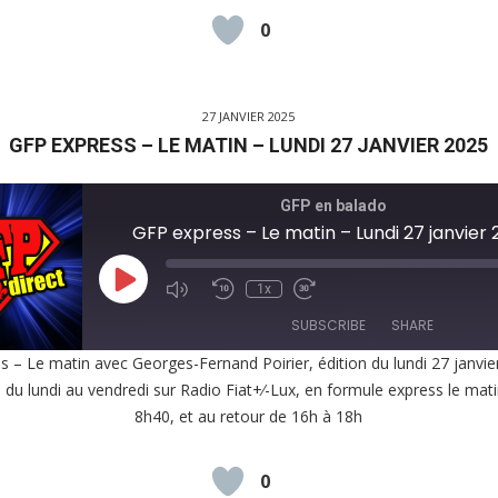
0
D
27 JANVIER 2025
GFP EXPRESS – LE MATIN – LUNDI 27 JANVIER 2025
GFP en balado
GFP express – Le matin – Lundi 27 janvier
Play
1x
Episode
SUBSCRIBE
SHARE
 – Le matin avec Georges-Fernand Poirier, édition du lundi 27 janvi
, du lundi au vendredi sur Radio Fiat+⁄-Lux, en formule express le mat
E
8h40, et au retour de 16h à 18h
EED
K
0
D