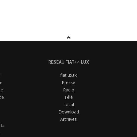
RÉSEAU FIAT+⁄-LUX
e
fiatlux.tk
me
Presse
de
Radio
de
Télé
Local
Download
Archives
 la
.