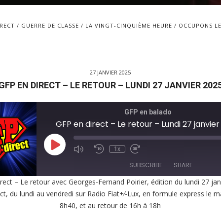
IRECT
GUERRE DE CLASSE
LA VINGT-CINQUIÈME HEURE
OCCUPONS LE
27 JANVIER 2025
GFP EN DIRECT – LE RETOUR – LUNDI 27 JANVIER 202
GFP en balado
GFP en direct – Le retour – Lundi 27 janvie
Play
1x
Episode
SUBSCRIBE
SHARE
rect – Le retour avec Georges-Fernand Poirier, édition du lundi 27 jan
ct, du lundi au vendredi sur Radio Fiat+⁄-Lux, en formule express le m
E
8h40, et au retour de 16h à 18h
EED
K