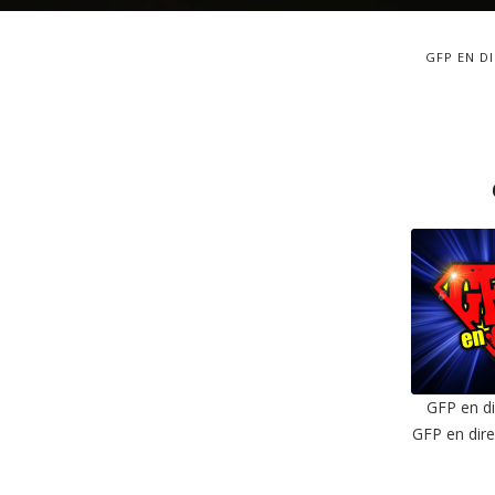
GFP EN D
GFP en di
GFP en dire
SHAR
RSS F
LIN