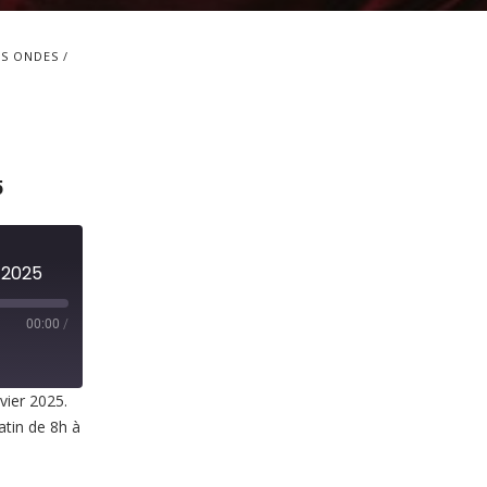
S ONDES
5
r 2025
00:00
/
vier 2025.
atin de 8h à