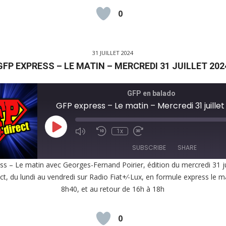
0
D
31 JUILLET 2024
GFP EXPRESS – LE MATIN – MERCREDI 31 JUILLET 202
GFP en balado
GFP express – Le matin – Mercredi 31 juille
Play
1x
Episode
SUBSCRIBE
SHARE
s – Le matin avec Georges-Fernand Poirier, édition du mercredi 31 ju
ct, du lundi au vendredi sur Radio Fiat+⁄-Lux, en formule express le m
E
8h40, et au retour de 16h à 18h
EED
K
0
D