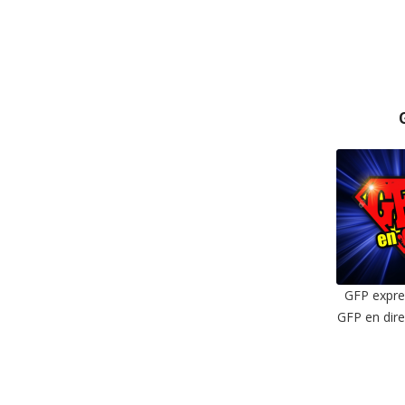
EMBE
GFP expres
GFP en dire
SHAR
RSS F
LIN
EMBE