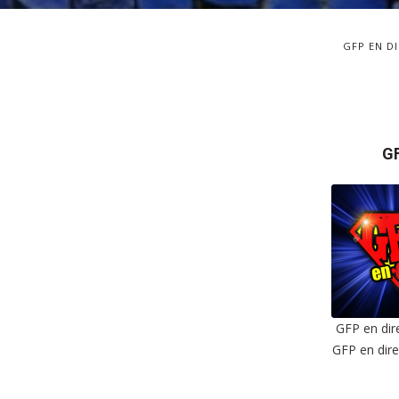
GFP EN D
G
GFP en dire
GFP en dire
SHAR
RSS F
LIN