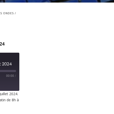
S ONDES
24
et 2024
00:00
/
uillet 2024.
atin de 8h à