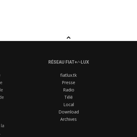
RÉSEAU FIAT+⁄-LUX
e
fiatlux.tk
me
Presse
de
Radio
de
Télé
Local
Download
Archives
 la
.