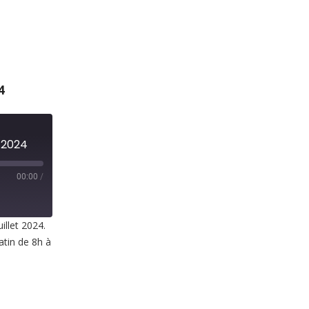
4
t 2024
00:00
/
illet 2024.
atin de 8h à