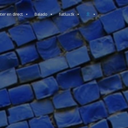
ter en direct
Balado
fiatlux.tk