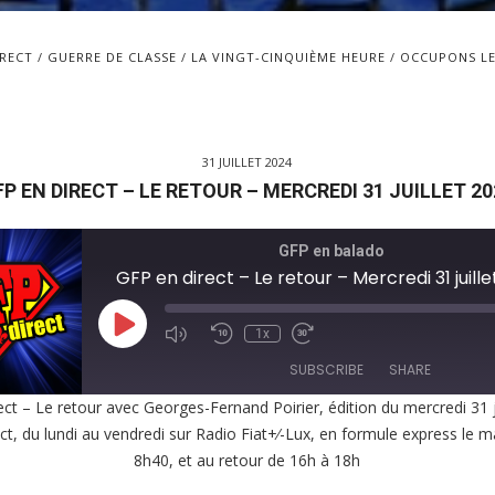
IRECT
GUERRE DE CLASSE
LA VINGT-CINQUIÈME HEURE
OCCUPONS LE
31 JUILLET 2024
FP EN DIRECT – LE RETOUR – MERCREDI 31 JUILLET 20
GFP en balado
GFP en direct – Le retour – Mercredi 31 juill
Play
1x
Episode
SUBSCRIBE
SHARE
ct – Le retour avec Georges-Fernand Poirier, édition du mercredi 31 j
ct, du lundi au vendredi sur Radio Fiat+⁄-Lux, en formule express le m
E
8h40, et au retour de 16h à 18h
EED
K