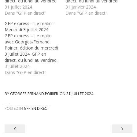
direct, du lundi au vendredi
direct, du lundi au vendredi
sur Radio Fiat+⁄-Lux, en
31 juillet 2024
sur Radio Fiat+⁄-Lux, en
31 janvier 2024
formule express le matin
Dans "GFP en direct"
formule express le matin
Dans "GFP en direct"
de 8h à 8h40, et au retour
de 8h à 8h40, et au retour
GFP express – Le matin –
de 16h à 18h
de 16h à 18h
Mercredi 3 juillet 2024
GFP express – Le matin
avec Georges-Fernand
Poirier, édition du mercredi
3 juillet 2024. GFP en
direct, du lundi au vendredi
sur Radio Fiat+⁄-Lux, en
3 juillet 2024
formule express le matin
Dans "GFP en direct"
de 8h à 8h40, et au retour
de 16h à 18h
BY
GEORGES-FERNAND POIRIER
ON
31 JUILLET 2024
POSTED IN
GFP EN DIRECT
Navigation