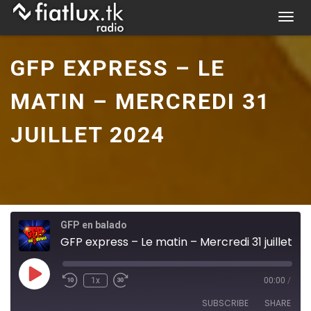
Skip
T
to
o
content
g
GFP EXPRESS – LE
g
l
MATIN – MERCREDI 31
e
n
JUILLET 2024
a
v
i
g
a
t
GFP en balado
i
GFP express – Le matin – Mercredi 31 juillet 2024
o
n
Play
1x
00:00
/
Episode
SUBSCRIBE
SHARE