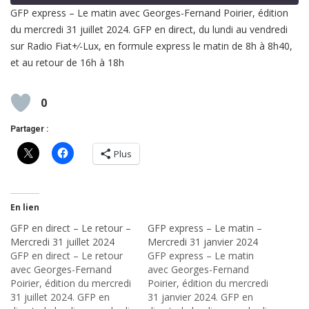
GFP express – Le matin avec Georges-Fernand Poirier, édition
du mercredi 31 juillet 2024. GFP en direct, du lundi au vendredi
SHARE
RSS FEED
sur Radio Fiat+⁄-Lux, en formule express le matin de 8h à 8h40,
LINK
et au retour de 16h à 18h
EMBED
0
Partager :
Plus
En lien
GFP en direct – Le retour –
GFP express – Le matin –
Mercredi 31 juillet 2024
Mercredi 31 janvier 2024
GFP en direct – Le retour
GFP express – Le matin
avec Georges-Fernand
avec Georges-Fernand
Poirier, édition du mercredi
Poirier, édition du mercredi
31 juillet 2024. GFP en
31 janvier 2024. GFP en