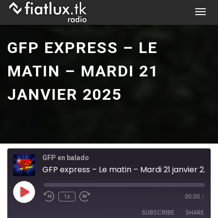
Skip
T
to
o
content
g
GFP EXPRESS – LE
g
l
MATIN – MARDI 21
e
n
JANVIER 2025
a
v
i
g
a
t
GFP en balado
i
GFP express – Le matin – Mardi 21 janvier 2025
o
n
Play
1x
00:00
/
Episode
SUBSCRIBE
SHARE