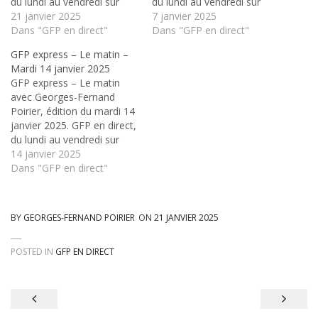
du lundi au vendredi sur
du lundi au vendredi sur
Radio Fiat+⁄-Lux, en
21 janvier 2025
Radio Fiat+⁄-Lux, en
7 janvier 2025
formule express le matin
Dans "GFP en direct"
formule express le matin
Dans "GFP en direct"
de 8h à 8h40, et au retour
de 8h à 8h40, et au retour
GFP express – Le matin –
de 16h à 18h
de 16h à 18h
Mardi 14 janvier 2025
GFP express – Le matin
avec Georges-Fernand
Poirier, édition du mardi 14
janvier 2025. GFP en direct,
du lundi au vendredi sur
Radio Fiat+⁄-Lux, en
14 janvier 2025
formule express le matin
Dans "GFP en direct"
de 8h à 8h40, et au retour
de 16h à 18h
BY
GEORGES-FERNAND POIRIER
ON
21 JANVIER 2025
POSTED IN
GFP EN DIRECT
Navigation