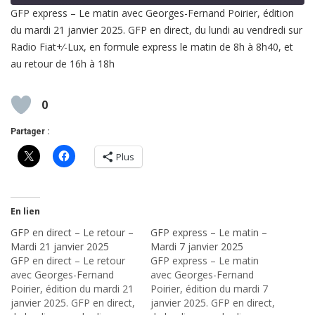
GFP express – Le matin avec Georges-Fernand Poirier, édition
du mardi 21 janvier 2025. GFP en direct, du lundi au vendredi sur
SHARE
RSS FEED
Radio Fiat+⁄-Lux, en formule express le matin de 8h à 8h40, et
LINK
au retour de 16h à 18h
EMBED
0
Partager :
Plus
En lien
GFP en direct – Le retour –
GFP express – Le matin –
Mardi 21 janvier 2025
Mardi 7 janvier 2025
GFP en direct – Le retour
GFP express – Le matin
avec Georges-Fernand
avec Georges-Fernand
Poirier, édition du mardi 21
Poirier, édition du mardi 7
janvier 2025. GFP en direct,
janvier 2025. GFP en direct,