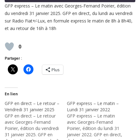
GFP express – Le matin avec Georges-Fernand Poirier, édition
du vendredi 31 janvier 2025. GFP en direct, du lundi au vendredi
SHARE
RSS FEED
sur Radio Fiat+⁄-Lux, en formule express le matin de 8h à 8h40,
LINK
et au retour de 16h à 18h
EMBED
0
Partager :
Plus
En lien
GFP en direct – Le retour –
GFP express – Le matin –
Vendredi 31 janvier 2025
Lundi 31 janvier 2022
GFP en direct – Le retour
GFP express – Le matin
avec Georges-Fernand
avec Georges-Fernand
Poirier, édition du vendredi
Poirier, édition du lundi 31
31 janvier 2025. GFP en
janvier 2022. GFP en direct,