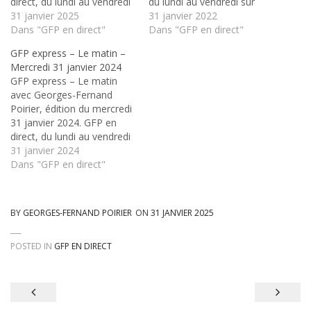
direct, du lundi au vendredi
du lundi au vendredi sur
sur Radio Fiat+⁄-Lux, en
31 janvier 2025
Radio Fiat+⁄-Lux, en
31 janvier 2022
formule express le matin
Dans "GFP en direct"
formule express le matin
Dans "GFP en direct"
de 8h à 8h40, et au retour
de 8h à 8h40, et au retour
GFP express – Le matin –
de 16h à 18h
de 16h à 18h
Mercredi 31 janvier 2024
GFP express – Le matin
avec Georges-Fernand
Poirier, édition du mercredi
31 janvier 2024. GFP en
direct, du lundi au vendredi
sur Radio Fiat+⁄-Lux, en
31 janvier 2024
formule express le matin
Dans "GFP en direct"
de 8h à 8h40, et au retour
de 16h à 18h
BY
GEORGES-FERNAND POIRIER
ON
31 JANVIER 2025
POSTED IN
GFP EN DIRECT
Navigation