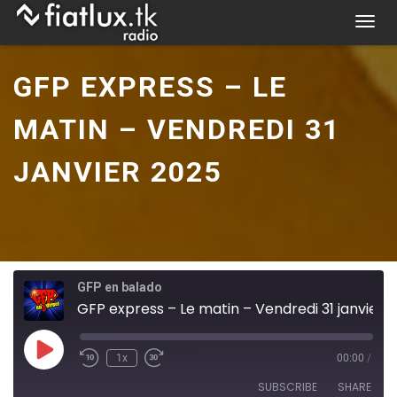
Skip
T
to
o
content
g
GFP EXPRESS – LE
g
l
MATIN – VENDREDI 31
e
n
JANVIER 2025
a
v
i
g
a
t
GFP en balado
i
GFP express – Le matin – Vendredi 31 janvier 2025
o
n
Play
1x
00:00
/
Episode
SUBSCRIBE
SHARE