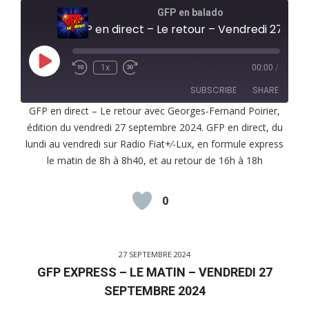
GFP en balado
GFP en direct – Le retour – Vendredi 27 septembre 2024
Play
1x
00:00
/
Episode
SUBSCRIBE
SHARE
GFP en direct – Le retour avec Georges-Fernand Poirier,
édition du vendredi 27 septembre 2024. GFP en direct, du
SHARE
RSS FEED
lundi au vendredi sur Radio Fiat+⁄-Lux, en formule express
LINK
le matin de 8h à 8h40, et au retour de 16h à 18h
EMBED
0
27 SEPTEMBRE 2024
GFP EXPRESS – LE MATIN – VENDREDI 27
SEPTEMBRE 2024