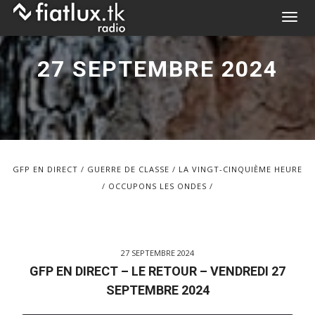
Skip
T
to
o
content
g
27 SEPTEMBRE 2024
g
l
e
n
a
v
GFP EN DIRECT
GUERRE DE CLASSE
LA VINGT-CINQUIÈME HEURE
i
OCCUPONS LES ONDES
g
a
t
i
27 SEPTEMBRE 2024
o
GFP EN DIRECT – LE RETOUR – VENDREDI 27
n
SEPTEMBRE 2024