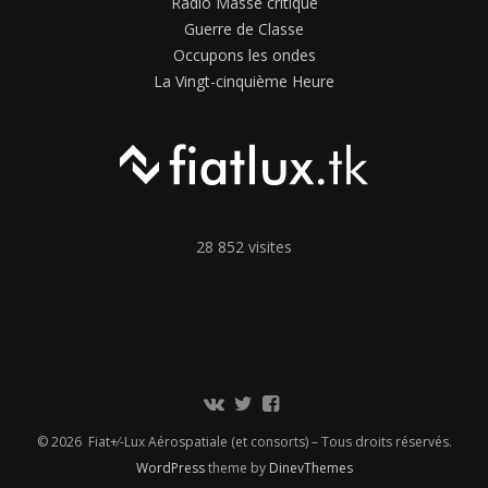
Radio Masse critique
Guerre de Classe
Occupons les ondes
La Vingt-cinquième Heure
28 852 visites
Communauté
Twitter
Page
Vkontakte
Facebook
© 2026 Fiat+⁄-Lux Aérospatiale (et consorts) – Tous droits réservés.
WordPress
theme by
DinevThemes