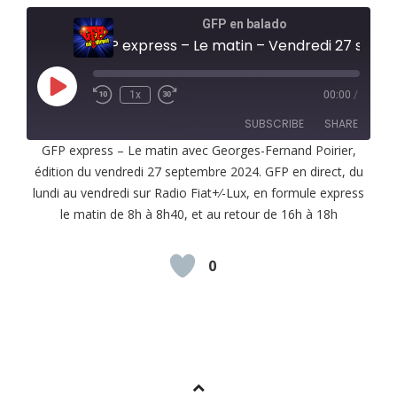
GFP en balado
GFP express – Le matin – Vendredi 27 septembre 2024
Play
1x
00:00
/
Episode
SUBSCRIBE
SHARE
GFP express – Le matin avec Georges-Fernand Poirier,
édition du vendredi 27 septembre 2024. GFP en direct, du
SHARE
RSS FEED
lundi au vendredi sur Radio Fiat+⁄-Lux, en formule express
LINK
le matin de 8h à 8h40, et au retour de 16h à 18h
EMBED
0