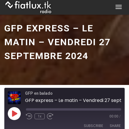
Skip
T
to
o
content
g
GFP EXPRESS – LE
g
l
MATIN – VENDREDI 27
e
n
SEPTEMBRE 2024
a
v
i
g
a
t
GFP en balado
i
GFP express – Le matin – Vendredi 27 septembre 2024
o
n
Play
1x
00:00
/
Episode
SUBSCRIBE
SHARE