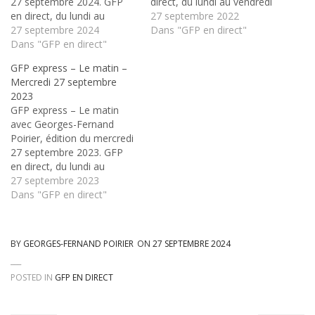
27 septembre 2024. GFP
direct, du lundi au vendredi
en direct, du lundi au
sur Radio Fiat+⁄-Lux, en
27 septembre 2022
vendredi sur Radio Fiat+⁄-
27 septembre 2024
formule express le matin
Dans "GFP en direct"
Lux, en formule express le
Dans "GFP en direct"
de 8h à 8h40, et au retour
matin de 8h à 8h40, et au
de 16h à 18h
GFP express – Le matin –
retour de 16h à 18h
Mercredi 27 septembre
2023
GFP express – Le matin
avec Georges-Fernand
Poirier, édition du mercredi
27 septembre 2023. GFP
en direct, du lundi au
vendredi sur Radio Fiat+⁄-
27 septembre 2023
Lux, en formule express le
Dans "GFP en direct"
matin de 8h à 8h40, et au
retour de 16h à 18h
BY
GEORGES-FERNAND POIRIER
ON
27 SEPTEMBRE 2024
POSTED IN
GFP EN DIRECT