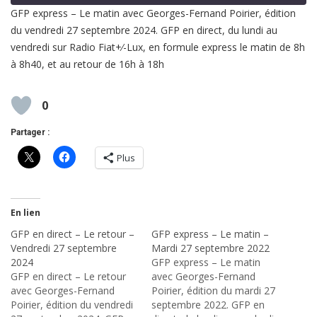
GFP express – Le matin avec Georges-Fernand Poirier, édition
du vendredi 27 septembre 2024. GFP en direct, du lundi au
SHARE
RSS FEED
vendredi sur Radio Fiat+⁄-Lux, en formule express le matin de 8h
LINK
à 8h40, et au retour de 16h à 18h
EMBED
0
Partager :
Plus
En lien
GFP en direct – Le retour –
GFP express – Le matin –
Vendredi 27 septembre
Mardi 27 septembre 2022
2024
GFP express – Le matin
GFP en direct – Le retour
avec Georges-Fernand
avec Georges-Fernand
Poirier, édition du mardi 27
Poirier, édition du vendredi
septembre 2022. GFP en