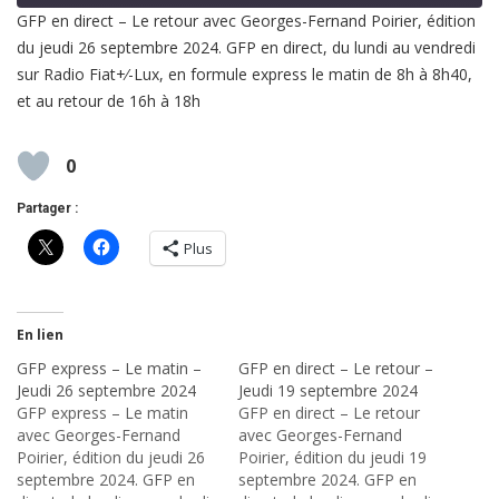
GFP en direct – Le retour avec Georges-Fernand Poirier, édition
du jeudi 26 septembre 2024. GFP en direct, du lundi au vendredi
SHARE
RSS FEED
sur Radio Fiat+⁄-Lux, en formule express le matin de 8h à 8h40,
LINK
et au retour de 16h à 18h
EMBED
0
Partager :
Plus
En lien
GFP express – Le matin –
GFP en direct – Le retour –
Jeudi 26 septembre 2024
Jeudi 19 septembre 2024
GFP express – Le matin
GFP en direct – Le retour
avec Georges-Fernand
avec Georges-Fernand
Poirier, édition du jeudi 26
Poirier, édition du jeudi 19
septembre 2024. GFP en
septembre 2024. GFP en