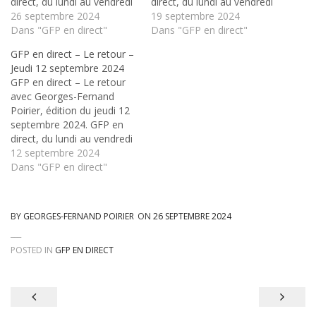
direct, du lundi au vendredi
direct, du lundi au vendredi
sur Radio Fiat+⁄-Lux, en
26 septembre 2024
sur Radio Fiat+⁄-Lux, en
19 septembre 2024
formule express le matin
Dans "GFP en direct"
formule express le matin
Dans "GFP en direct"
de 8h à 8h40, et au retour
de 8h à 8h40, et au retour
GFP en direct – Le retour –
de 16h à 18h
de 16h à 18h
Jeudi 12 septembre 2024
GFP en direct – Le retour
avec Georges-Fernand
Poirier, édition du jeudi 12
septembre 2024. GFP en
direct, du lundi au vendredi
sur Radio Fiat+⁄-Lux, en
12 septembre 2024
formule express le matin
Dans "GFP en direct"
de 8h à 8h40, et au retour
de 16h à 18h
BY
GEORGES-FERNAND POIRIER
ON
26 SEPTEMBRE 2024
POSTED IN
GFP EN DIRECT
Navigation