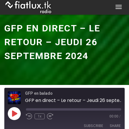
Skip
T
to
o
content
g
GFP EN DIRECT – LE
g
l
RETOUR – JEUDI 26
e
n
SEPTEMBRE 2024
a
v
i
g
a
t
GFP en balado
i
GFP en direct – Le retour – Jeudi 26 septembre 2024
o
n
Play
1x
00:00
/
Episode
SUBSCRIBE
SHARE