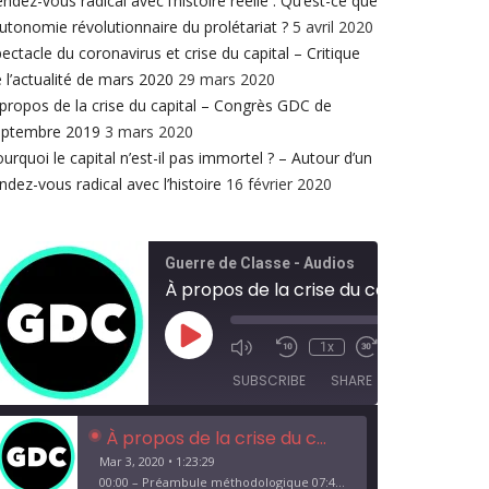
ndez-vous radical avec l’histoire réelle : Qu’est-ce que
autonomie révolutionnaire du prolétariat ?
5 avril 2020
ectacle du coronavirus et crise du capital – Critique
 l’actualité de mars 2020
29 mars 2020
propos de la crise du capital – Congrès GDC de
eptembre 2019
3 mars 2020
urquoi le capital n’est-il pas immortel ? – Autour d’un
ndez-vous radical avec l’histoire
16 février 2020
Guerre de Classe - Audios
À propos de la crise du capital - Congrès GDC de septembre 2019
Play
00:00
/
1x
1:23:29
Episode
SUBSCRIBE
SHARE
À propos de la crise du capital - Congrès GDC de septembre 2019
Mar 3, 2020 • 1:23:29
00:00 – Préambule méthodologique 07:45 – À propos de la crise du Capital en domination réelle 38:10 – Planche à billets 41:08 – Crise bancaire 43:57 – Restructuration 47:14 – Écrasement du prolétariat 59:25 – Pourquoi lutter 01:07:18 – Destructions 01:12:41 – Hautes technologies 01:16:18 – Démocratie 01:18:31 – Écologie…