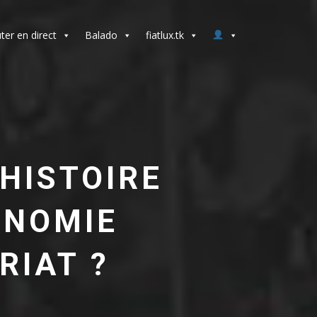
ter en direct
Balado
fiatlux.tk
HISTOIRE
ONOMIE
RIAT ?