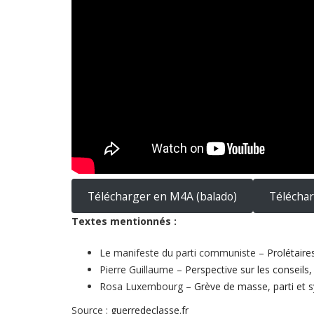
Télécharger en M4A (balado)
Téléchar
Textes mentionnés :
Le manifeste du parti communiste –
Prolétair
Pierre Guillaume –
Perspective sur les conseils
Rosa Luxembourg –
Grève de masse, parti et s
Source :
guerredeclasse.fr