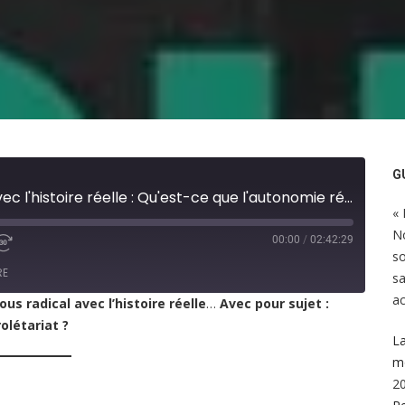
G
Rendez-vous radical avec l'histoire réelle : Qu'est-ce que l'autonomie révolutionnaire du prolétariat ?
« 
No
00:00
/
02:42:29
so
RE
sa
ac
s radical avec l’histoire réelle
…
Avec pour sujet :
olétariat ?
La
mo
2