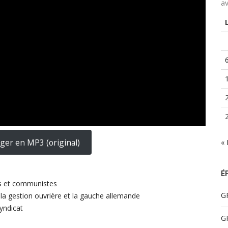
av
ger en MP3 (original)
«
É
es et communistes
GF
, la gestion ouvrière et la gauche allemande
yndicat
GF