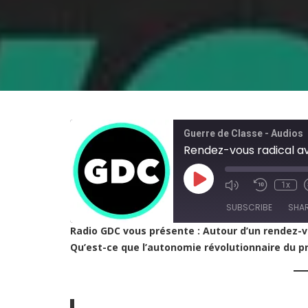
Guerre de Classe - Audios
Play
1x
Episode
SUBSCRIBE
SHA
Radio GDC vous présente : Autour d’un rendez-vou
Qu’est-ce que l’autonomie révolutionnaire du pr
SHARE
RSS FEED
LINK
EMBED