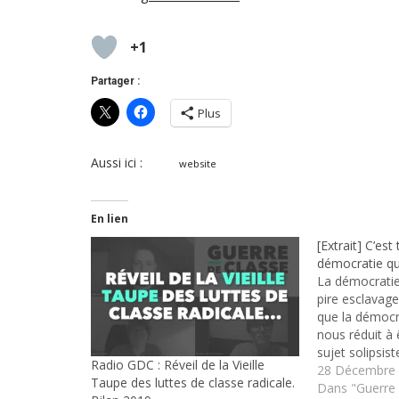
+1
Partager :
Plus
Aussi ici :
website
En lien
[Extrait] C’est
démocratie qui 
La démocratie 
pire esclavage
que la démocra
nous réduit à
sujet solipsis
Radio GDC : Réveil de la Vieille
universel de l
28 Décembre
Taupe des luttes de classe radicale.
(politique, syn
Dans "Guerre 