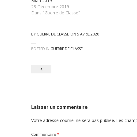
Bilan 2019
Dans la démoc
28 Décembre 2019
en mon humani
Dans "Guerre de Classe"
BY
GUERRE DE CLASSE
ON
5 AVRIL 2020
POSTED IN
GUERRE DE CLASSE
Navigation
de
l'article
Laisser un commentaire
Votre adresse courriel ne sera pas publiée.
Les champ
Commentaire
*