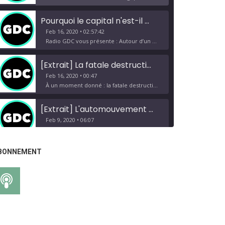
Pourquoi le capital n'est-il pas immortel ? – Autour d'un rendez-vous radical avec l'histoire
Feb 16, 2020 • 02:57:42
Radio GDC vous présente : Autour d’un rendez-vous radical avec l’histoire réelle, avec pour sujet : Pourquoi le Capital n’est-il pas immortel ? Intervenants : Charles, Marwan, Thibaud, Eloïse et Francis Cousin Émission du Dimanche 16 Février 2020 Texte en préambule Une formation sociale ne disparaît jamais avant que soient développées toutes les…
[Extrait] La fatale destruction nécessaire
Feb 16, 2020 • 00:47
À un moment donné : la fatale destruction nécessaire… Ce qui fait de nous des communistes, c’est pas simplement le fait que nous aspirons à la Gemeinwesen, c’est pas simplement le fait que nous voulons la jouissance, l’émancipation et l’éradication de l’argent et de l’État, c’est pas simplement parce que…
[Extrait] L'automouvement de la conscience et la lutte sociale
Feb 9, 2020 • 06:07
L’automouvement de la conscience est la négation de toute conscience adjugée. La conscience n’est pas adjugée par une avant-garde qui, de manière pédagogique (ou professorale) va enseigner. Quand nous faisons un tract, quand nous faisons une conférence, quand nous faisons une réunion, quand nous rencontrons des gens, nous ne leur…
BONNEMENT
Radio GDC : Introduction au communisme. Qu'est ce que le communisme ?
SHARE
Dec 31, 2019 • 01:57:20
RSS FEED
Voici le dernier entretien réalisé avec Francis Cousin sur le communisme. Ce premier entretien est une introduction. Le sujet étant tellement vaste et faisant appel à tellement d’aspects de la totalité de la vie, que nous vous proposons de nous adresser vos questions sur le sujet dans la section “Nous…
LINK
Radio GDC : Réveil de la Vieille Taupe des luttes de classe radicale. Bilan 2019
EMBED
Dec 28, 2019 • 01:59:48
Nouvel entretien de fin d’année du groupe Guerre de Classe proposant une critique radicale de l’actualité 2019… Les 3 textes de Francis Cousin cités dans l’entretien sont disponibles ici : L’arnaque de la grève réformiste du Père Noël syndicaliste Bilan et perspectives autour du mouvement des Gilets Jaunes Il y…