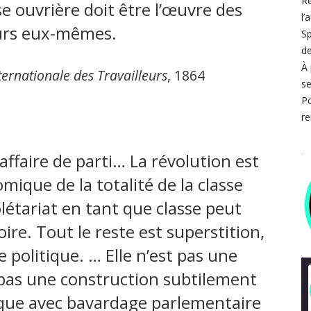
Re
se ouvrière doit être l’œuvre des
l’
eurs eux-mêmes.
Sp
de
À 
nternationale des Travailleurs
, 1864
s
Po
re
affaire de parti… La révolution est
omique de la totalité de la classe
olétariat en tant que classe peut
oire. Tout le reste est superstition,
 politique. … Elle n’est pas une
t pas une construction subtilement
ique avec bavardage parlementaire