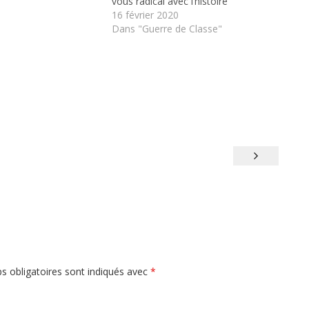
vous radical avec l’histoire
ratie, je suis rompu
16 février 2020
té ; je ne suis plus…
Dans "Guerre de Classe"
s obligatoires sont indiqués avec
*