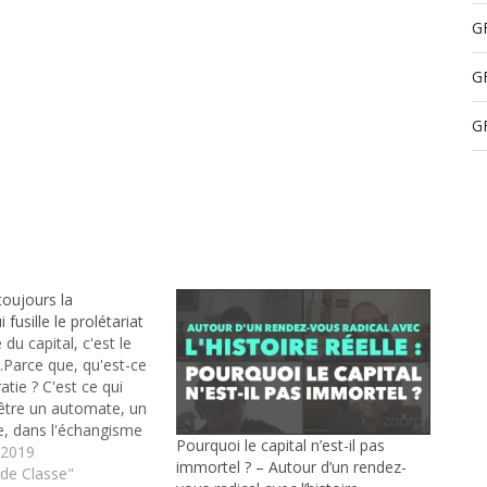
GF
GF
GF
 toujours la
fusille le prolétariat
du capital, c'est le
.Parce que, qu'est-ce
tie ? C'est ce qui
 être un automate, un
te, dans l'échangisme
Pourquoi le capital n’est-il pas
a valeur d'échange
 2019
immortel ? – Autour d’un rendez-
dicale, économique...).
de Classe"