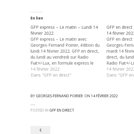
En lien
GFP express – Le matin – Lundi 14
GFP en direct 
février 2022
14 février 202
GFP express – Le matin avec
GFP en direct
Georges-Fernand Poirier, édition du
Georges-Ferna
lundi 14 février 2022. GFP en direct,
mardi 14 févr
du lundi au vendredi sur Radio
direct, du lun
Fiat+⁄-Lux, en formule express le
Radio Fiat+⁄-L
matin de 8h à 8h40, et au retour de
14 février 2022
express le mat
14 février 202
16h à 18h
Dans "GFP en direct"
au retour de 
Dans "GFP en 
BY
GEORGES-FERNAND POIRIER
ON
14 FÉVRIER 2022
POSTED IN
GFP EN DIRECT
Navigation