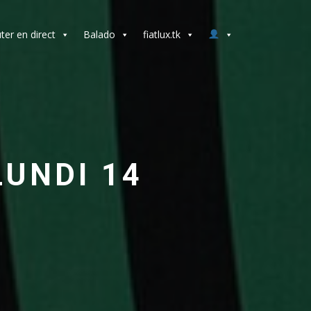
ter en direct
Balado
fiatlux.tk
LUNDI 14