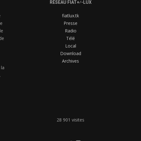
RÉSEAU FIAT+⁄-LUX
e
fiatlux.tk
me
Presse
de
Radio
de
Télé
Local
Download
Archives
 la
.
28 901 visites