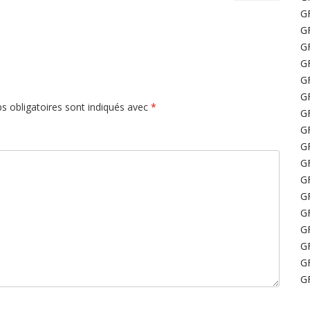
GF
GF
GF
GF
GF
GF
s obligatoires sont indiqués avec
*
GF
GF
GF
GF
GF
GF
GF
GF
GF
GF
GF