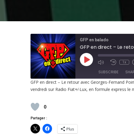
GFP en balado
GFP en direct – Le reto
Play
1x
Episode
SUBSCRIBE
SHA
GFP en direct – Le retour avec Georges-Fernand Poirier
vendredi sur Radio Fiat+⁄-Lux, en formule express le 
SHARE
RSS FEED
LINK
0
EMBED
Partager :
Plus