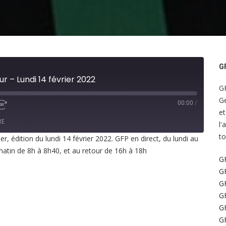
G
ur – Lundi 14 février 2022
GF
Ge
00:00
/
et
RE
l'
to
, édition du lundi 14 février 2022. GFP en direct, du lundi au
matin de 8h à 8h40, et au retour de 16h à 18h
GF
GF
GF
GF
GF
GF