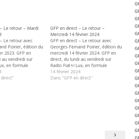
GF
GF
GF
GF
– Le retour – Mardi
GFP en direct – Le retour –
GF
3
Mercredi 14 février 2024
 – Le retour avec
GFP en direct – Le retour avec
GF
nd Poirier, édition du
Georges-Fernand Poirier, édition du
GF
ier 2023. GFP en
mercredi 14 février 2024. GFP en
GF
di au vendredi sur
direct, du lundi au vendredi sur
GF
ux, en formule
Radio Fiat+⁄-Lux, en formule
GF
in de 8h à 8h40, et
3
express le matin de 8h à 8h40, et
14 février 2024
16h à 18h
direct"
au retour de 16h à 18h
Dans "GFP en direct"
GF
GF
GF
GF
GF
GF
GF
GF
GF