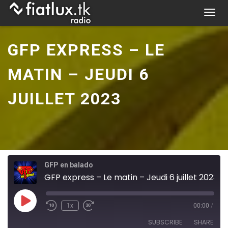
Skip
T
to
o
content
g
GFP EXPRESS – LE
g
l
MATIN – JEUDI 6
e
n
JUILLET 2023
a
v
i
g
a
t
GFP en balado
i
GFP express – Le matin – Jeudi 6 juillet 2023
o
n
Play
1x
00:00
/
Episode
SUBSCRIBE
SHARE