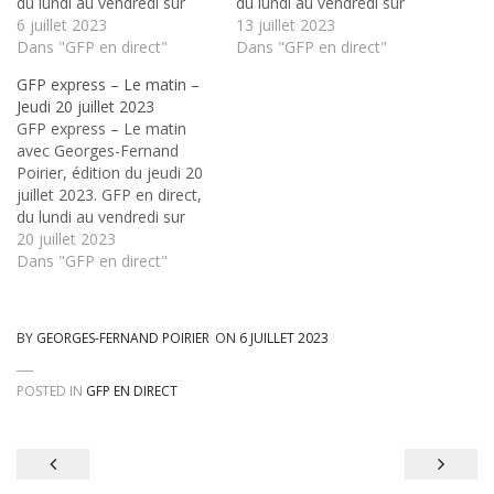
du lundi au vendredi sur
du lundi au vendredi sur
Radio Fiat+⁄-Lux, en
6 juillet 2023
Radio Fiat+⁄-Lux, en
13 juillet 2023
formule express le matin
Dans "GFP en direct"
formule express le matin
Dans "GFP en direct"
de 8h à 8h40, et au retour
de 8h à 8h40, et au retour
GFP express – Le matin –
de 16h à 18h
de 16h à 18h
Jeudi 20 juillet 2023
GFP express – Le matin
avec Georges-Fernand
Poirier, édition du jeudi 20
juillet 2023. GFP en direct,
du lundi au vendredi sur
Radio Fiat+⁄-Lux, en
20 juillet 2023
formule express le matin
Dans "GFP en direct"
de 8h à 8h40, et au retour
de 16h à 18h
BY
GEORGES-FERNAND POIRIER
ON
6 JUILLET 2023
POSTED IN
GFP EN DIRECT
Navigation