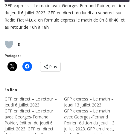
GFP express – Le matin avec Georges-Fernand Poirier, édition
du jeudi 6 juillet 2023. GFP en direct, du lundi au vendredi sur
SHARE
RSS FEED
Radio Fiat+⁄-Lux, en formule express le matin de 8h à 8h40, et
LINK
au retour de 16h à 18h
EMBED
0
Partager :
Plus
En lien
GFP en direct – Le retour –
GFP express – Le matin –
Jeudi 6 juillet 2023
Jeudi 13 juillet 2023
GFP en direct – Le retour
GFP express – Le matin
avec Georges-Fernand
avec Georges-Fernand
Poirier, édition du jeudi 6
Poirier, édition du jeudi 13
juillet 2023. GFP en direct,
juillet 2023. GFP en direct,