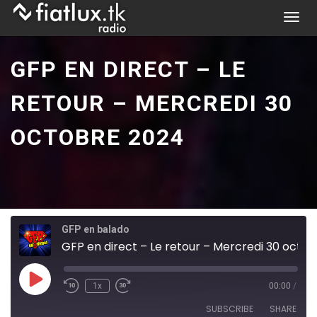
Skip
T
to
o
content
g
GFP EN DIRECT – LE
g
l
RETOUR – MERCREDI 30
e
n
OCTOBRE 2024
a
v
i
g
a
t
GFP en balado
i
GFP en direct – Le retour – Mercredi 30 octobre 2024
o
n
Play
1x
00:00
/
Episode
SUBSCRIBE
SHARE