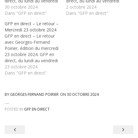
direct, du lundi au vendredi
direct, du lundi au vendredi
sur Radio Fiat+⁄-Lux, en
30 octobre 2024
sur Radio Fiat+⁄-Lux, en
2 octobre 2024
formule express le matin
Dans "GFP en direct"
formule express le matin
Dans "GFP en direct"
de 8h à 8h40, et au retour
de 8h à 8h40, et au retour
GFP en direct – Le retour –
de 16h à 18h
de 16h à 18h
Mercredi 23 octobre 2024
GFP en direct – Le retour
avec Georges-Fernand
Poirier, édition du mercredi
23 octobre 2024. GFP en
direct, du lundi au vendredi
sur Radio Fiat+⁄-Lux, en
23 octobre 2024
formule express le matin
Dans "GFP en direct"
de 8h à 8h40, et au retour
de 16h à 18h
BY
GEORGES-FERNAND POIRIER
ON
30 OCTOBRE 2024
POSTED IN
GFP EN DIRECT
Navigation