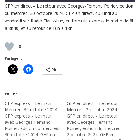
GFP en direct – Le retour avec Georges-Fernand Poirier, édition
du mercredi 30 octobre 2024. GFP en direct, du lundi au
SHARE
RSS FEED
vendredi sur Radio Fiat+⁄-Lux, en formule express le matin de 8h
LINK
à 8h40, et au retour de 16h à 18h
EMBED
0
Partager :
Plus
En lien
GFP express – Le matin –
GFP en direct – Le retour –
Mercredi 30 octobre 2024
Mercredi 2 octobre 2024
GFP express – Le matin
GFP en direct – Le retour
avec Georges-Fernand
avec Georges-Fernand
Poirier, édition du mercredi
Poirier, édition du mercredi
30 octobre 2024. GFP en
2 octobre 2024. GFP en